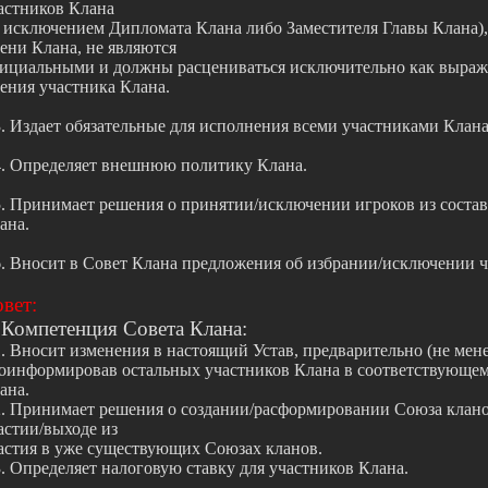
астников Клана
а исключением Дипломата Клана либо Заместителя Главы Клана),
ени Клана, не являются
ициальными и должны расцениваться исключительно как выраж
ения участника Клана.
3. Издает обязательные для исполнения всеми участниками Клан
4. Определяет внешнюю политику Клана.
5. Принимает решения о принятии/исключении игроков из состав
ана.
6. Вносит в Совет Клана предложения об избрании/исключении ч
вет:
 Компетенция Совета Клана:
1. Вносит изменения в настоящий Устав, предварительно (не менее
оинформировав остальных участников Клана в соответствующем
ана.
2. Принимает решения о создании/расформировании Союза клано
астии/выходе из
астия в уже существующих Союзах кланов.
3. Определяет налоговую ставку для участников Клана.