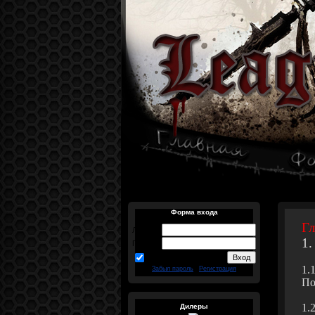
Форма входа
Гл
Логин:
1.
Пароль:
запомнить
1.
Забыл пароль
|
Регистрация
По
1.
Дилеры