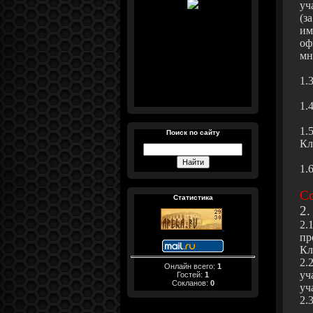
уч
(з
им
оф
мн
1.
1.
1.
Поиск по сайту
Кл
1.
Со
Статистика
2.
2.
пр
Кл
2.
Онлайн всего:
1
уч
Гостей:
1
Сокланов:
0
уч
2.