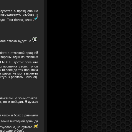
лубятся в празднование
 повседневную любовь к
еде. Тем более, клан
 Моя ставка будет на
edere с отличной средней
 стороны один из главных
ENDELL достиг пока что
ользования своих топов
ыл себя до тех пор, пока
за разом не мог вытянуть
 тур, к ребятам наконец-
ться выше зоны стыков.
, тот и победит. Я думаю
 явкой в боях с равными
 Бой в выходной день, да
безусловно, на бумаге
вогоднего боя".