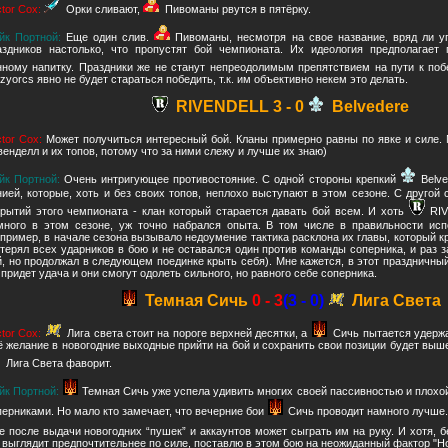
ctor Cox:
Орки сливают,
Пивоманы рвутся в пятёрку.
йк Портной:
Еще один слив.
Пивоманы, несмотря на свое название, вряд ли уг
аздников настолько, что пропустят бой чемпионата. Их идеология предполагает
нному напитку. Праздники же не станут непреодолимым препятствием на пути к поб
zyorcs явно не будет стараться победить, т.к. им объективно некем это делать.
RIVENDELL 3 - 0
Belvedere
ctor Cox:
Может получиться интересный бой. Кланы примерно равны по явке и силе.
венделл и их топов, потому что за ними слежу и лучше их знаю)
йк Портной:
Очень интригующее противостояние. С одной стороны крепкий
Belv
нией, которые, хоть и без своих топов, неплохо выступают в этом сезоне. С другой
крытий этого чемпионата - клан который старается давать бой всем. И хоть
RIV
много в этом сезоне, уж точно набрался опыта. В том числе в правильности исп
апример, в начале сезона вызывало недоумение тактика расклона их главы, который кр
 терял всех ударников в бою и не оставался один против команды соперника, и раз 
й, но продолжал в следующем поединке крыть себя). Мне кажется, в этот праздничный
 придет удача и они смогут одолеть сильного, но равного себе соперника.
Темная Сичь
0 - 3
(3 - 0)
Лига Света
ctor Cox:
Лига света стоит на пороге верхней десятки, а
Сичь пытается удержа
ё желание в новогодние выходные прийти на бой и сохранить свои позиции будет выше
Лига Света фаворит.
йк Портной:
Темная Сичь уже успела удивить многих своей пассивностью и плохой
перниками. Но мало кто замечает, что вечерние бои
Сичь проводит намного лучше.
е после выдачи новогодних “пушек” и аккаунтов может сыграть им на руку. И хотя, 
 выглядит предпочтительнее по силе, поставлю в этом бою на неожиданный фактор "Но