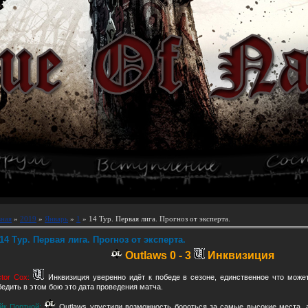
вная
»
2019
»
Январь
»
1
» 14 Тур. Первая лига. Прогноз от эксперта.
14 Тур. Первая лига. Прогноз от эксперта.
Outlaws 0 - 3
Инквизиция
ctor Cox:
Инквизиция уверенно идёт к победе в сезоне, единственное что мож
бедить в этом бою это дата проведения матча.
йк Портной:
Outlaws упустили возможность бороться за самые высокие места, 