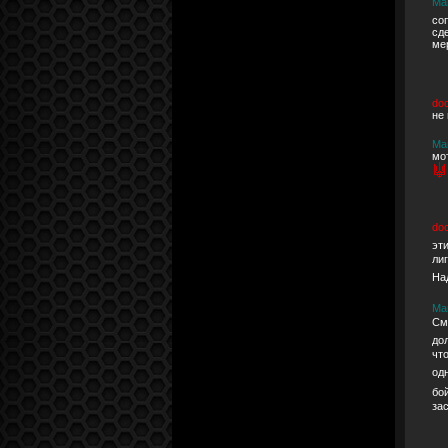
Ма
со
сд
ме
do
не
Ма
мо
do
эт
ли
На
Ма
См
до
чт
од
бо
за