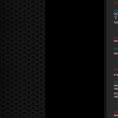
do
Ма
ОС
тур
doc
пят
Ма
пр
do
и 
Ма
ли
та
по
за
do
пр