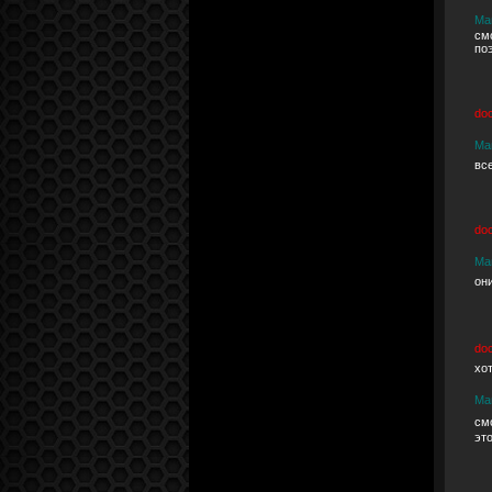
Ма
см
по
do
Ма
вс
do
Ма
он
do
хо
Ма
см
это