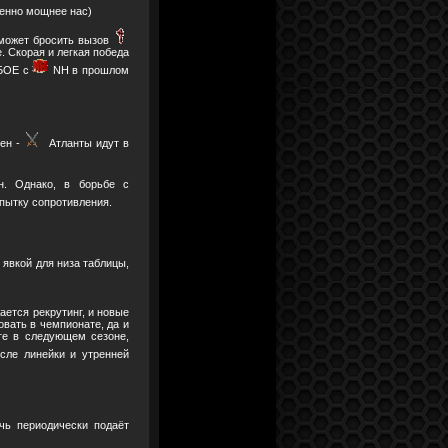
венно мощнее нас)
сможет бросить вызов
. Скорая и легкая победа
РБОЕ с
NH в прошлом
сен -
Атланты идут в
н. Однако, в борьбе с
пытку сопротивления.
явкой для низа таблицы,
ается рекрутинг, и новые
овать в чемпионате, да и
иге в следующем сезоне,
сле линейки и утренней
ь периодически подаёт