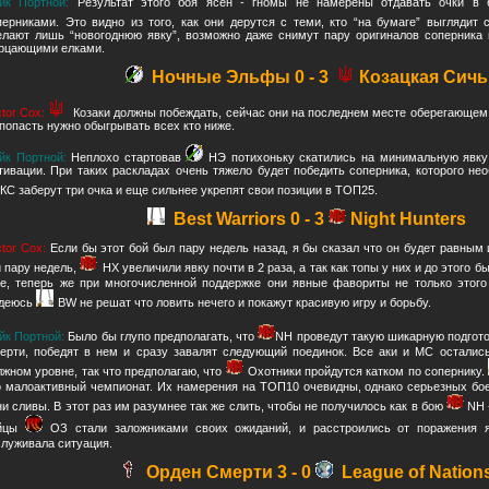
йк Портной:
Результат этого боя ясен - гномы не намерены отдавать очки в 
перниками. Это видно из того, как они дерутся с теми, кто “на бумаге” выглядит 
елают лишь “новогоднюю явку”, возможно даже снимут пару оригиналов соперника
рцающими елками.
Ночные Эльфы 0 - 3
Козацкая Сичь
ctor Cox:
Козаки должны побеждать, сейчас они на последнем месте оберегающем о
 попасть нужно обыгрывать всех кто ниже.
йк Портной:
Неплохо стартовав
НЭ потихоньку скатились на минимальную явку 
тивации. При таких раскладах очень тяжело будет победить соперника, которого не
КС заберут три очка и еще сильнее укрепят свои позиции в ТОП25.
Best Warriors 0 - 3
Night Hunters
ctor Cox:
Если бы этот бой был пару недель назад, я бы сказал что он будет равным
и пару недель,
НХ увеличили явку почти в 2 раза, а так как топы у них и до этого 
ге, теперь же при многочисленной поддержке они явные фавориты не только этого 
деюсь
BW не решат что ловить нечего и покажут красивую игру и борьбу.
йк Портной:
Было бы глупо предполагать, что
NH проведут такую шикарную подгото
ерти, победят в нем и сразу завалят следующий поединок. Все аки и МС остались
лжном уровне, так что предполагаю, что
Охотники пройдутся катком по сопернику.
о малоактивный чемпионат. Их намерения на ТОП10 очевидны, однако серьезных бое
ни сливы. В этот раз им разумнее так же слить, чтобы не получилось как в бою
NH 
йцы
ОЗ стали заложниками своих ожиданий, и расстроились от поражения 
служивала ситуация.
Орден Смерти 3 - 0
League of Nation