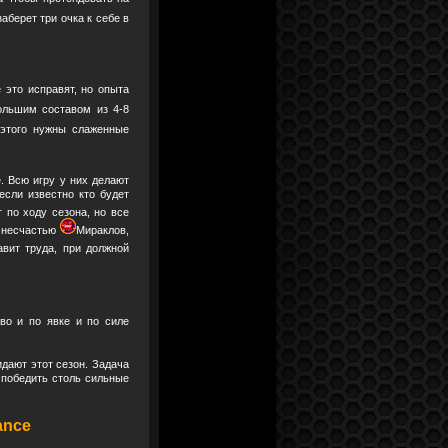
аберет три очка к себе в
 это исправят, но опыта
ольшим составом из 4-8
 этого нужны слаженные
. Всю игру у них делают
если известно кто будет
г по ходу сезона, но все
к несчастью
Мираклов,
вит труда, при должной
во и по явке и по силе
идают этот сезон. Задача
я победить столь сильные
ance