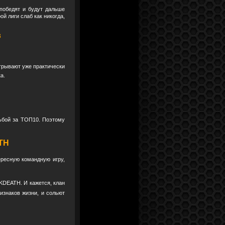
победят и будут дальше
й лиги слаб как никогда,
в
игрывают уже практически
а.
ьбой за ТОП10. Поэтому
TH
ресную командную игру,
DEATH. И кажется, клан
изнаков жизни, и сольют