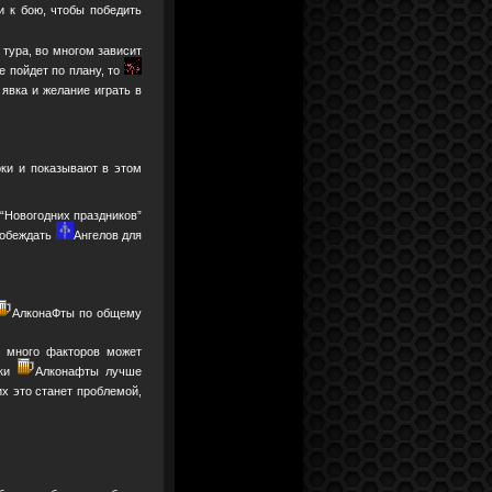
и к бою, чтобы победить
 тура, во многом зависит
е пойдет по плану, то
явка и желание играть в
ки и показывают в этом
 “Новогодних праздников”
 побеждать
Ангелов для
АлконаФты по общему
м много факторов может
вки
Алконафты лучше
х это станет проблемой,