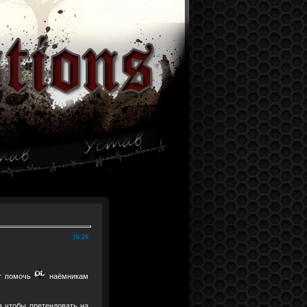
16:28
ет помочь
наёмникам
а чтобы претендовать на