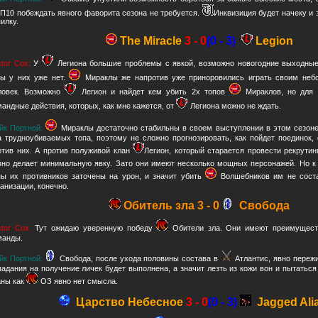
П10 побеждать явного фаворита сезона не требуется.
Инквизиция будет начеку и з
илку.
The Miracle
3 - 0
(0 - 3)
Legion
ctor Cox:
У
Легиона большие проблемы с явкой, возможно новогодние выходные
ры у них уже нет.
Мираклы же напротив уже приноровились играть своим неб
ловек. Возможно
Легион и найдет кем убить 2х топов
Мираклов, но для
мандные действия, которых, как мне кажется, от
Легиона можно не ждать.
йк Портной:
Мираклы достаточно стабильны в своем выступлении в этом сезоне
а трудноубиваемых топа, поэтому не сложно прогнозировать, как пойдет поединок, 
отив них. А против полуживой клан
Легион, который старается провести рекрутин
вно делает минимальную явку. Зато они имеют несколько мощных персонажей. Но 
пы их противников заточены на урон, и значит убить
Волшебников им не соста
ганизации, конечно.
Обитель зла 3 - 0
Свобода
ctor Cox:
Тут ожидаю уверенную победу
Обители зла. Они имеют преимущест
манды.
йк Портной:
Свобода, после ухода половины состава в
Атлантис, явно переж
падания на получение личек будет выполнена, а значит лезть из кожи вон и пытатьс
аны как
ОЗ явно нет смысла.
Царство Небесное
3 - 0
(0 - 3)
Jagged Ali