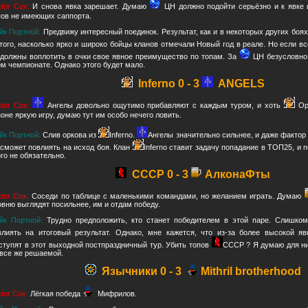
ctor Cox:
И снова явка зарешает. Думаю
ЦН должно подойти серьёзно и к явке 
пов не имеющих саппорта.
йк Портной:
Предвижу интересный поединок. Результат, как и в некоторых других боях
 того, насколько ярко и широко бойцы кланов отмечали Новый год в реале. Но если вс
 должны воплотить в очки свое явное преимущество по топам. За
ЦН безусловно 
ом чемпионате. Однако этого будет мало.
Inferno 0 - 3
ANGELS
ctor Cox:
Ангелы довольно ощутимо прибавляют с каждым туром, и хоть
Ор
зоне яркую игру, думаю тут им особо нечего ловить.
йк Портной:
Слив оркова из
Inferno.
Ангелы значительно сильнее, и даже фактор
 сможет повлиять на исход боя. Клан
Inferno ставит задачу попадание в ТОП25, и
го не обязательно.
CCCР 0 - 3
АлконаФты
ctor Cox:
Соседи по таблице с маленькими командами, но желанием играть. Думаю
овню выглядят посильнее, им и отдам победу.
йк Портной:
Трудно предположить, кто станет победителем в этой паре. Слишко
влиять на итоговый результат. Однако, мне кажется, что из-за более высокой я
ступят в этот выходной постпраздничный тур. Убить топов
СССР ? Я думаю для ни
 все же решаемой.
Язычники 0 - 3
Mithril brotherhood
ctor Cox:
Лёгкая победа
Мифрилов.