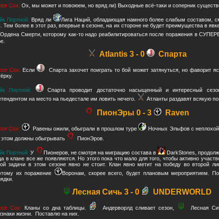
ctor Cox:
Ох, мы может и повоюем, но вряд ли) Выходные всё-таки и соперник сущест
йк Портной:
Вряд ли
Лига Наций, обладающая намного более слабым составом, 
. Тем более в этот раз, впервые в сезоне, на их стороне не будет преимущества в явке
Ордена Смерти, которому как-то надо реабилитироваться после поражения в СУПЕ
е.
Atlantis 3 - 0
Спарта
tor Cox:
Если
Спарта захочет поиграть то бой может затянуться, но фаворит я
ёрку.
йк Портной:
Спарта проводит достаточно насыщенный и интересный сезо
етендентом на место на пьедестале им ловить нечего.
Атланты раздавят всякую по
ПионЭры 0 - 3
Raven
ctor Cox:
Равены ожили, обыграли в прошлом туре
Ночных Эльфов с неплохой 
в этом должны обыгрывать
ПионЭров.
йк Портной:
У
Пионеров, не смотря на миграцию состава в
DarkStones, продолж
ца в клане все же появляются. Но этого пока что мало для того, чтобы активно участв
кой задачи в этом сезоне явно не стоит. Клан явно метит на победу во второй л
этому их поражение
Воронам, скорее всего, будет плановым мероприятием. По
рядки.
Лесная Сичь 3 - 0
UNDERWORLD
ctor Cox:
Кланы со дна таблицы.
Андерворлд сливает сезон,
Лесная Сич
изнаки жизни. Поставлю на них.