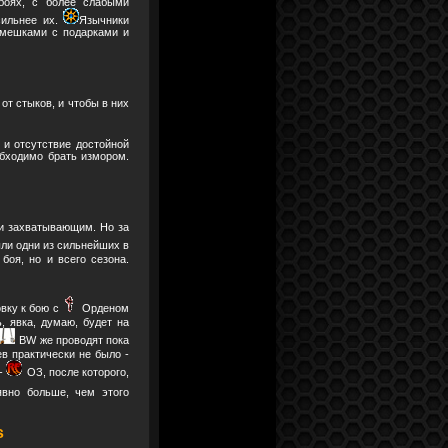
боях, с более слабыми
сильнее их.
Язычники
 мешками с подарками и
т стыков, и чтобы в них
и отсутствие достойной
обходимо брать измором.
 и захватывающим. Но за
были одни из сильнейших в
боя, но и всего сезона.
вку к бою с
Орденом
, явка, думаю, будет на
BW же проводят пока
в практически не было -
-
ОЗ, после которого,
явно больше, чем этого
s