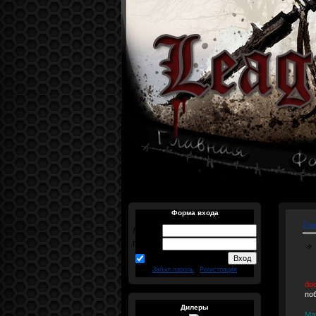
Форма входа
Гла
Логин:
Пароль:
запомнить
Забыл пароль
|
Регистрация
do
по
Дилеры
Ма