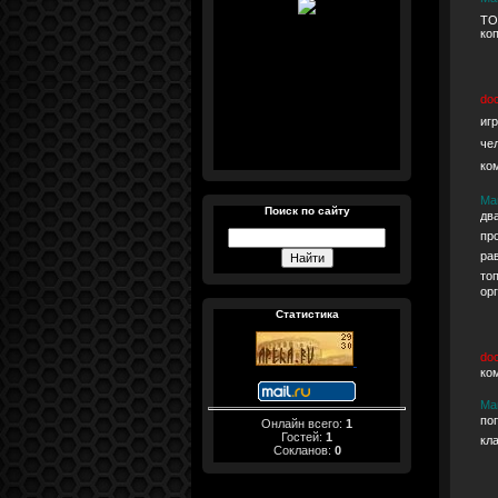
ТО
коп
do
иг
че
ко
Ма
Поиск по сайту
дв
пр
ра
то
ор
Статистика
do
ко
Ма
по
Онлайн всего:
1
Гостей:
1
кл
Сокланов:
0