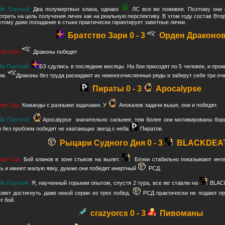
йк Портной:
Два полумертвых клана, однако
ЛС все же поживее. Поэтому они 
отреть на цель получения личек как на реальную перспективу. В этом году состав Второ
этому даже попадание в стыки практически гарантирует заветные лички.
Братство Зари 0 - 3
Орден Драконо
ctor Cox:
Драконы победят
йк Портной:
БЗ сдулись в последние месяцы. На бои приходят по 5 человек, и про
ем.
Драконы без труда раскидают их немногочисленные ряды и заберут себе три очк
Пираты 0 - 3
Apocalypse
ctor Cox:
Команды с разными задачами. У
Апокалов задачи выше, они и победят.
йк Портной:
Apocalypse значительно сильнее, тем более они мотивированы бор
и без проблем победят не хватающих звезд с неба
Пиратов.
Рыцари Судного Дня 0 - 3
BLACKDEA
ctor Cox:
Бой кланов в зоне стыков на вылет.
Блэки стабильно показывают инте
ть и имеют малую явку, думаю они победят инертный
РСД.
йк Портной:
Я, наученный горьким опытом, спустя 2 тура, все же ставлю на
BLACK
ожет достигнуть даже некой серии из трех побед.
РСД практически не подают пр
т бой.
crazyorcs 0 - 3
Пивоманы