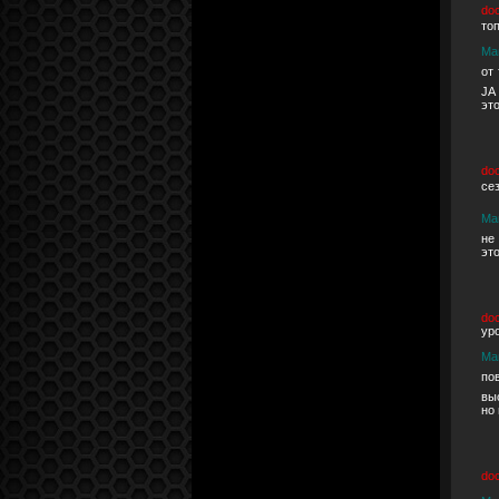
do
то
Ма
от
JA
эт
do
се
Ма
не
это
do
ур
Ма
по
вы
но
do