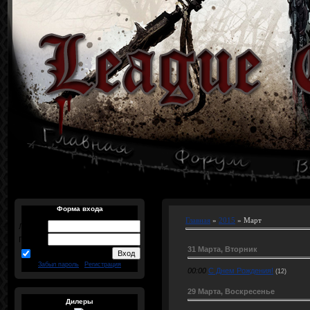
Форма входа
Главная
»
2015
»
Март
Логин:
Пароль:
31 Марта, Вторник
запомнить
Забыл пароль
|
Регистрация
00:00
С Днем Рождения!
(12)
29 Марта, Воскресенье
Дилеры