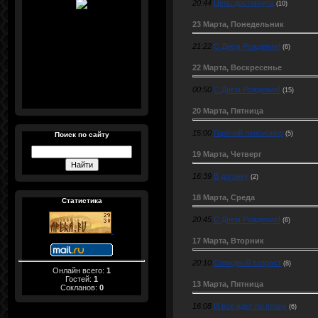
20:44
Цель достигнута
(10)
23 Марта, Понедельник
21:22
С Днем Рождения!
(6)
22 Марта, Воскресенье
00:50
С Днем Рождения!
(15)
20 Марта, Пятница
15:00
Горячий пенсионер
(5)
Поиск по сайту
19 Марта, Четверг
16:39
В догонку
(2)
18 Марта, Среда
Статистика
20:45
С Днем Рождения!
(6)
17 Марта, Вторник
20:10
Солидный возраст
(8)
Онлайн всего:
1
Гостей:
1
13 Марта, Пятница
Сокланов:
0
16:08
И все идет по плану
(6)