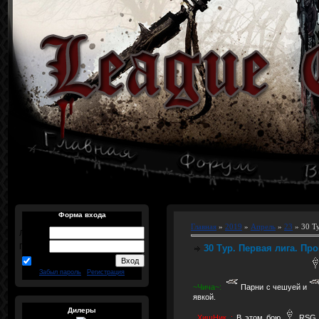
Форма входа
Главная
»
2019
»
Апрель
»
23
» 30 Ту
Логин:
Пароль:
30 Тур. Первая лига. Про
запомнить
Забыл пароль
|
Регистрация
~Чича~:
Парни с чешуей и
явкой.
Дилеры
_ХишНик_:
В этом бою
RSG… 