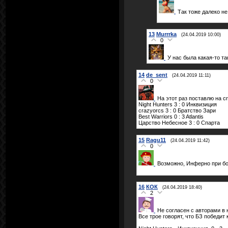
Так тоже далеко не
13
Murrrka
(24.04.2019 10:00)
0
У нас была какая-то та
14
de_sent
(24.04.2019 11:11)
0
На этот раз поставлю на c
Night Hunters 3 : 0 Инквизиция
crazyorcs 3 : 0 Братство Зари
Best Warriors 0 : 3 Atlantis
Царство Небесное 3 : 0 Спарта
15
Ragu11
(24.04.2019 11:42)
0
Возможно, Инферно при б
16
КОК
(24.04.2019 18:40)
2
Не согласен с авторами в
Все трое говорят, что БЗ победит 