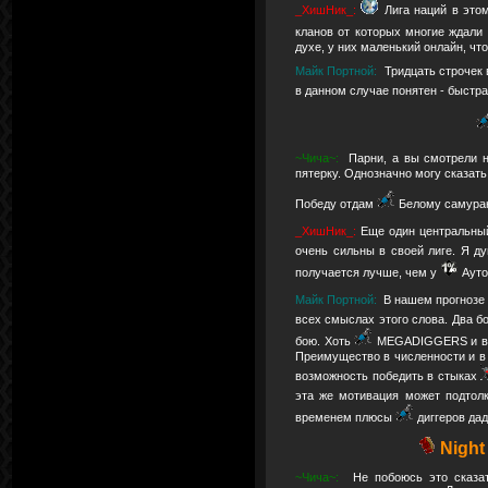
_ХишНик_:
Лига наций в это
кланов от которых многие ждали
духе, у них маленький онлайн, что
Майк Портной:
Тридцать строчек 
в данном случае понятен - быстр
~Чича~:
Парни, а вы смотрели 
пятерку. Однозначно могу сказать 
Победу отдам
Белому самураю
_ХишНик_:
Еще один центральный
очень сильны в своей лиге. Я 
получается лучше, чем у
Ауто
Майк Портной:
В нашем прогнозе 
всех смыслах этого слова. Два бо
бою. Хоть
MEGADIGGERS и выг
Преимущество в численности и в б
возможность победить в стыках
эта же мотивация может подтол
временем плюсы
диггеров дад
Night
~Чича~:
Не побоюсь это сказа