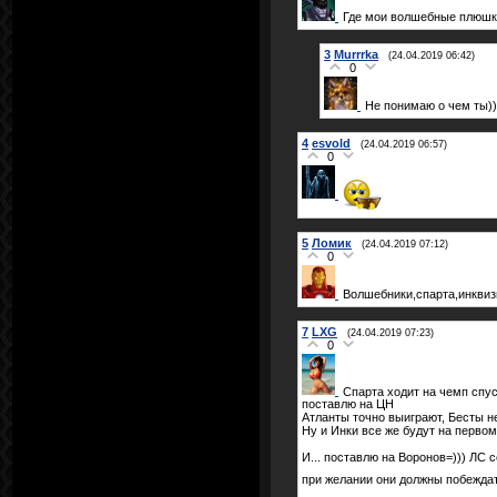
Где мои волшебные плюшк
3
Murrrka
(24.04.2019 06:42)
0
Не понимаю о чем ты))
4
esvold
(24.04.2019 06:57)
0
5
Ломик
(24.04.2019 07:12)
0
Волшебники,спарта,инквизы
7
LXG
(24.04.2019 07:23)
0
Спарта ходит на чемп спуст
поставлю на ЦН
Атланты точно выиграют, Бесты не
Ну и Инки все же будут на первом
И... поставлю на Воронов=))) ЛС 
при желании они должны побежда