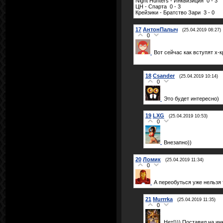
Night Hunters - Инквизиция 0 - 3
ЦН - Спарта 0 - 3
Крейзики - Братство Зари 3 - 0
17
АнтонПалыч
(25.04.2019 08:27)
0
Вот сейчас как вступят х-
18
Csander
(25.04.2019 10:14)
0
Это будет интересно)
19
LXG
(25.04.2019 10:53)
0
Внезапно))
20
Ломик
(25.04.2019 11:34)
0
А переобуться уже нельзя 
21
Murrrka
(25.04.2019 11:35)
0
Нет!))) Поставил на ин