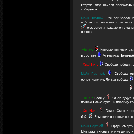
Вторую лигу, начали побеждать
соберутся.
Майк Портной:
Уж так заведен
небольшой явкой ничего не могут 
crazyorcs и нуждаются в одно
сезона.
~Чича~:
Римская империя раз
в составе
Астерикса Палыча))
_ХишНик_:
Свобода победит. 
Майк Портной:
Свобода с
сопротивление. Легкая победа
~Чича~:
Если у
ОСов будут «
поможет даже бубен и пляски у ко
_ХишНик_:
Орден Смерти про
бой.
Язычники соперник не то
Майк Портной:
Орден смерти,
Мне кажется они этого не допустя