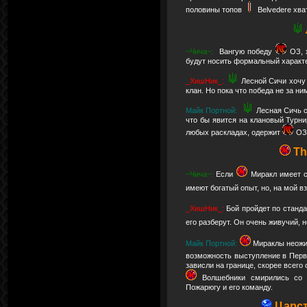
половины топов
Belvedere хв
~Чича~:
Вангую победу
ОЗ, 
будут носить формальный характ
_ХишНик_:
Лесной Сичи хочу
клан. Но пока что победа не за ни
Майк Портной:
Лесная Сичь с
что бы явится на клановый Турни
любых раскладах, одержит
ОЗ
Th
~Чича~:
Если
Миракл имеет с
имеют богатый опыт, но, на мой в
_ХишНик_:
Бой пройдет по станд
его разберут. Он очень живучий, 
Майк Портной:
Мираклы неожид
возможность выступление в Перв
зависли на границе, скорее всего
Волшебники смирились со
Пожарюгу и его команду.
Царст