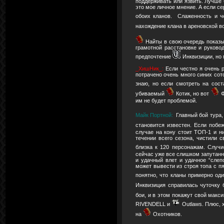
поддерживать или язвить. Лучше 
это мое личное мнение. А если с
обоих кланов. Слаженность и ч
нахождение клана в ареновской в
Найты в свою очередь показы
грамотной расстановке и руково
предпочтение
Инквизиции, но 
_ХишНик_:
Если честно я очень р
потрачено очень много синих сото
знаю, но если смотреть на сост
убиваемый
Котик, но вот
Ф
им не будет проблемой.
Майк Портной:
Главный бой тура,
становится известен. Если поб
случае на кону стоит ТОП-1 и ни
течении всего сезона, чистили 
близка к 120 персонажам. Случи
сейчас уже все слишком запутанн
и удачный влет и удачное “слеп
может вывести из строя топа с п
понятно, что кланы примерно од
Инквизиция справилась чуточку 
бои, и в этом покажут свой макс
RIVENDELL и
Outlaws. Плюс, 
на
Охотников.