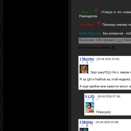
~Чича~:
«Тимур и его кома
Ривенделла.
_ХишНик_:
Пионеры никому не 
Майк Портной:
Без вопросов - по
Просмотров
:
1364
|
Добавил
:
Cox
|
Рейти
Всего комментариев
:
22
1
Murrrka
(23.04.2019 23:04)
1
Зерг раш!!!)))) Но с пивом
Я за ЦН и Найтов на этой неделе)
А еще крейзи мне кажется могут в
6
LXG
(24.04.2019 07:16)
0
Плюсую))
2
Mishka
(23.04.2019 23:39)
0