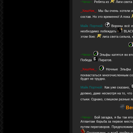
~Чича~:
Ребята из
Лиги света
_ХишНик_:
Мы бы очень хотели и
состав. Но это временно! А пока
Майк Портной:
Вороны всё е
необходимо побеждать
BLAC
этом бою:
лига света сильна, 
~Чича~:
Эльфы катятся во вт
Победа
Пиратов.
_ХишНик_:
Ночные Эльфы в
похвастаться многочисленным 
будет не трудно.
Майк Портной:
Как уже сказано,
должно, даже несмотря на то, что
стыки. Однако, слишком разные яв
Bes
~Чича~:
Бой загадка, я бы так ег
Атлантам борьба за первое место
путем переговоров. Предположи
Охотниками, у всей тройки 