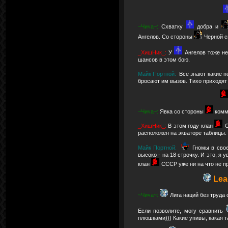
~Чича~:
Схватку
добра и
Ангелов. Со стороны
Черной с
_ХишНик_:
У
Ангелов тоже не
шансов в этом бою.
Майк Портной:
Все знают какие п
бросают им вызов. Тихо приходят 
~Чича~:
Явка со стороны
комм
_ХишНик_:
В этом году клан
С
расположен на экваторе таблицы.
Майк Портной:
Гномы в сво
высоко - на 18 строчку. И это, я 
клан
СССР уже ни на что не п
Leag
~Чича~:
Лига наций без труда
Если позволите, могу сравнить
плюшками))) Какие упивы, какая та