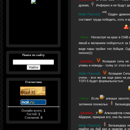
думаю,
Инферно и не будут да
Майк Портной:
Орден драконо
составит труда победить, хоть и 
~Чича~:
Несмотря на крах в ОАВ 
явкой и желанием побороться за 
виде пары тройки топ бойцов. Од
пенное)))
Поиск по сайту
_ХишНик_:
Козацкая сичь не
упивы и невиды - толку от этого в
Майк Портной:
Козацкая Сич
очень - все же им еще рано на 
ТОП-5 будет формальностью.
Статистика
~Чича~:
Если
алкаши захотят,
затяжное похмелье.
Бельведер
Онлайн всего:
1
_ХишНик_:
У
Алконафтов слиш
Гостей:
1
Айдерик, прикрыв его, они бы мног
Сокланов:
0
Майк Портной:
Бельведеру не
прийти на бой раз в неделю и 