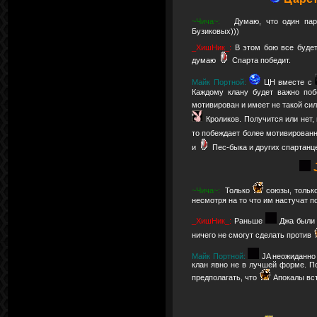
~Чича~:
Думаю, что один па
Бузиковых)))
_ХишНик_:
В этом бою все будет
думаю
Спарта победит.
Майк Портной:
ЦН вместе с
Каждому клану будет важно поб
мотивирован и имеет не такой си
Кроликов. Получится или нет,
то побеждает более мотивирован
и
Пес-быка и других спартанц
J
~Чича~:
Только
союзы, тольк
несмотря на то что им настучат по
_ХишНик_:
Раньше
Джа были 
ничего не смогут сделать против
Майк Портной:
JA неожиданно 
клан явно не в лучшей форме. П
предполагать, что
Апокалы вст