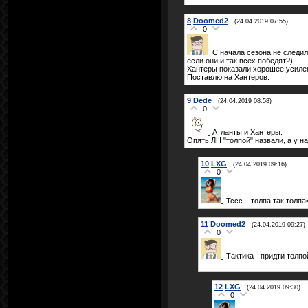
8
Doomed2
(24.04.2019 07:55)
0
С начала сезона не следил
если они и так всех победят?)
Хантеры показали хорошее усилен
Поставлю на Хантеров.
9
Dede
(24.04.2019 08:58)
0
Атланты и Хантеры.
Опять ЛН "толпой" назвали, а у на
10
LXG
(24.04.2019 09:16)
0
Тссс... толпа так толпа
11
Doomed2
(24.04.2019 09:27)
0
Тактика - придти толп
12
LXG
(24.04.2019 09:30)
0