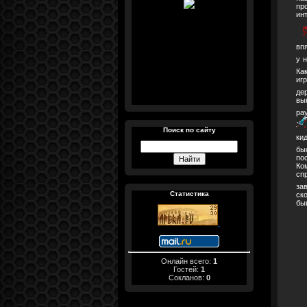
пр
ин
вп
у 
Ка
иг
де
вы
ра
Поиск по сайту
ки
бы
по
Ко
сп
за
Статистика
ск
бы
Онлайн всего:
1
Гостей:
1
Сокланов:
0