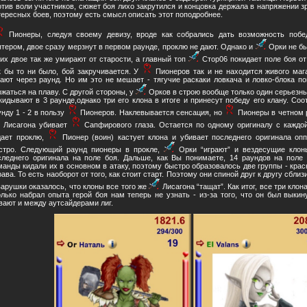
отив воли участников, сюжет боя лихо закрутился и концовка держала в напряжении з
тересных боев, поэтому есть смысл описать этот поподробнее.
Пионеры, следуя своему девизу, вроде как собрались дать возможность побе
ятером, двое сразу мерзнут в первом раунде, проклю не дают. Однако и
Орки не бы
них двое так же умирают от старости, а главный топ
Стор06 покидает поле боя от
к бы то ни было, бой закручивается. У
Пионеров так и не находится живого мага
рают через раунд. Но им это не мешает - тягучие раскаки ловкача и ловко-блока п
ржаться на плаву. С другой стороны, у
Орков в строю вообще только один серьезн
кидывают в 3 раунде,однако три его клона в итоге и принесут победу его клану. Со
унду 1 - 2 в пользу
Пионеров. Наклевывается сенсация, но
Пионеры в четном р
Лисагона убивает
Сапфирового глаза. Остается по одному оригиналу с каждо
дает проклю,
Пионер (воин) кастует клона и убивает последнего оригинала оп
стро. Следующий раунд пионеры в прокле,
Орки “играют” и вездесущие кло
следнего оригинала на поле боя. Дальше, как Вы понимаете, 14 раундов на поле 
манды кидали их в основном в атаку, поэтому быстро образовалось две группы - кра
рава. То есть наоборот от того, как стоит старт. Поэтому они спиной друг к другу сбл
варушки оказалось, что клоны все того же
Лисагона “тащат”. Как итог, все три клон
олько набрал опыта герой боя нам теперь не узнать - из-за того, что он был выкин
вают и между аутсайдерами лиг.