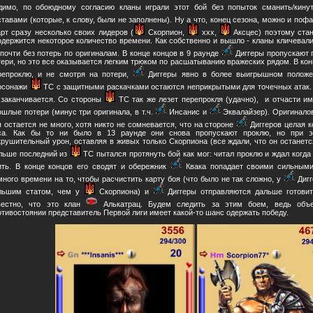
димо, по обоюдному согласию кланы играли этот бой без попыток сманить/кину
ставами (которые, к слову, были не заполнены). Ну а что, конец сезона, можно и поф
арт сразу несколько своих лидеров (
Скорпион,
ххх,
Аксцес) поэтому стан
одержится некоторое количество времени. Как собственно и вышло - кланы кличевали
 почти без потерь по оригиналам. В конце концов в 9 раунде
Диггеры пропускают п
тери, но это все оказывается легким трюком по расшатыванию вражеских рядом. В кон
репроклю, и не смотря на потери,
Диггеры явно в более выигрышном положен
рсонажи
ТС с защитными раскачками остаются неприкрытыми для точечных атак.
 заканчивается. Со стороны
ТС так же лезет перепрокля (удачно), и отчасти им
ошлые потери (минус три оригинала, в т.ч.
Инсанис и
Эквалайзер). Оригиналов
я остается не много, хотя никто не сомневается, что на стороне
Диггеров целая к
са. Как бы то ни было в 13 раунде они снова пропускают проклю, но при э
крушительный урон, оставляя в живых только Скорпиона (все ждали, что он останетс
льше последний из
ТС пытался протянуть бой как мог: читал проклю и ждал когда 
ить. В конце концов его сводят и обережник
Квака попадает своими сильными
много времени на то, чтобы расчистить карту боя (что было не так сложно, у
Дигг
льшим статом, чем у
Скорпиона) и
Диггеры отправляются дальше готовитс
вестно, что это клан
Алькатрац. Будем следить за этим боем, ведь объе
отивостоянии представитель Первой лиги имеет какой-то шанс одержать победу.