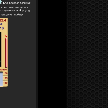
Бельведеров возникли
я, но понятное дело, что
и случилось в 4 раунде
 празднует победу.