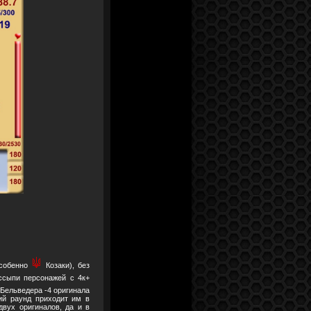
особенно
Козаки), без
ссыпи персонажей с 4к+
Бельведера -4 оригинала
ий раунд приходит им в
вух оригиналов, да и в