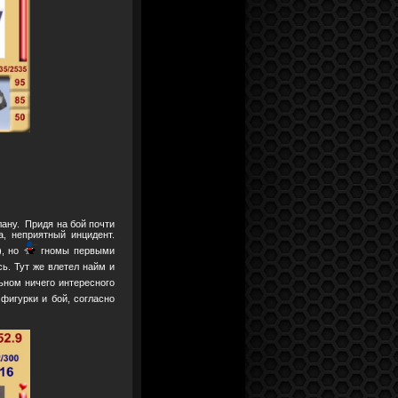
ану. Придя на бой почти
, неприятный инцидент.
), но
гномы первыми
ь. Тут же влетел найм и
ьном ничего интересного
фигурки и бой, согласно