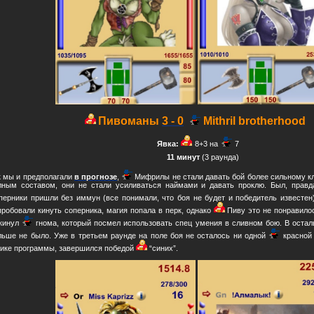
Пивоманы
3 - 0
Mithril brotherhood
Явка:
8+3 на
7
11 минут
(3 раунда)
к мы и предполагали
в прогнозе
,
Мифрилы не стали давать бой более сильному кл
лным составом, они не стали усиливаться наймами и давать проклю. Был, правда
перники пришли без иммун (все понимали, что боя не будет и победитель известен
пробовали кинуть соперника, магия попала в перк, однако
Пиву это не понравилос
кинул
гнома, который посмел использовать спец умения в сливном бою. В остал
льше не было. Уже в третьем раунде на поле боя не осталось ни одной
красной 
гике программы, завершился победой
“синих”.