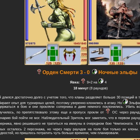
Орден Смерти
3 - 0
Ночные эльфы
Явка:
9+2 на
4
18 минут
(8 раундов)
й длился достаточно долго с учетом того, что кланы разделяет больше 30 позиций в 
бирают опыт для турнирных целей, поэтому уверенно клонились в атаку. Но
Эльфам
держаться в бою и они прокляли соперника и даже немного поклонились. Убить вс
лучилось, по препятствовало этому еще и пропуск прокли от
ОС через раунд.
енарию бой пойти не мог. Наблюдательный Зритель мог заметить, что в первом рау
перника, явно решившего не тратиться на иммуны в очередном бою Чемпионата. К 
вых осталось 2 персонажа, но через пару раундов на поле боя только их клоны
удностей, но пришлось потратить чуть больше времени, чем планировали.