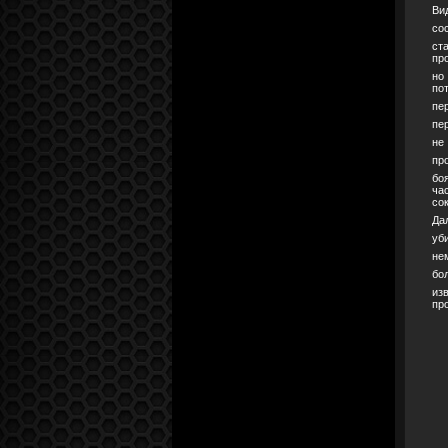
Ви
со
ст
пр
но
по
пе
пе
не
пр
бо
ча
со
Да
уб
не
бо
из
пр