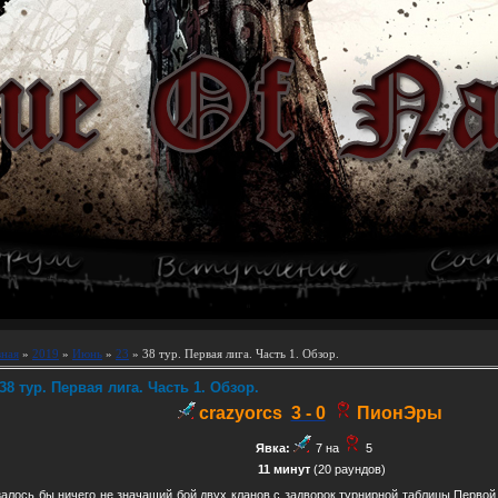
вная
»
2019
»
Июнь
»
23
» 38 тур. Первая лига. Часть 1. Обзор.
38 тур. Первая лига. Часть 1. Обзор.
crazyorcs
3 - 0
ПионЭры
Явка:
7 на
5
11 минут
(20 раундов)
залось бы ничего не значащий бой двух кланов с задворок турнирной таблицы Первой 