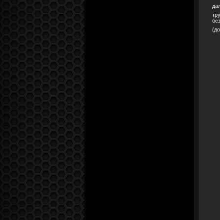
да
тр
бе
(д