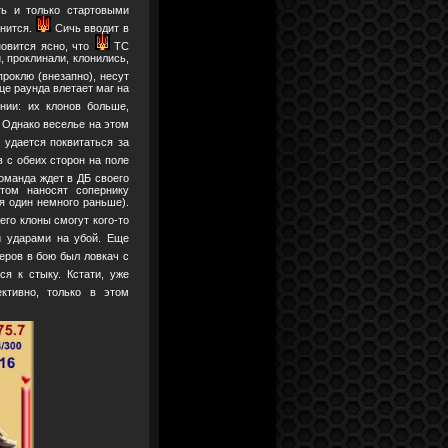
ть и только стартовыми
анится.
Сичь вводит в
овится ясно, что
ТС
, проклинали, клонились,
роклю (внезапно), несут
це раунда влетает маг на
ии: их клонов больше,
 Однако веселье на этом
 удается поквитаться за
 с обеих сторон на поле
оманда ждет в ДБ своего
том наносят сопернику
я один немного раньше).
его клоны смогут кого-то
 ударами на убой. Еще
еров в бою был ловкач с
я к стыку. Кстати, уже
ктивно, только в этом