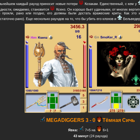
льнейшем каждый раунд приносит новые потери
Козакам. Единственный, с кем у
удности, ожидаемо, становится
Ксенз. Он хорошо бьет удачными, от многих вертитс
з прокли, рано или поздно, его должны были достать вражеские криты. Как это 
остаточно рано). Еще несколько раундов на то, что бы убить его клонов и
Бельведер
MEGADIGGERS
3 - 0
Тёмная Сичь
Явка:
7+5 на
6+1
43 минут
(24 раунда)