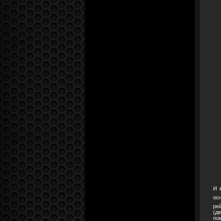
И 
ос
ре
(д
по