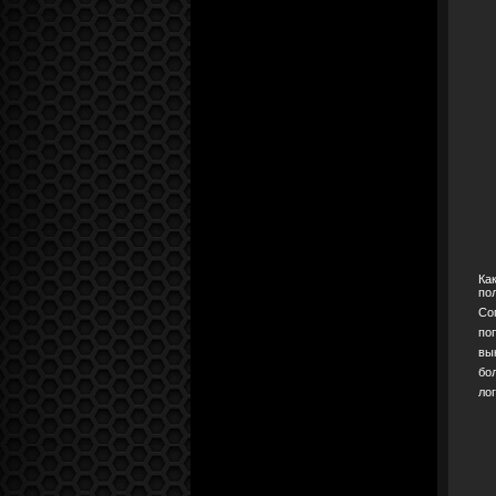
Ка
по
Со
по
вы
бо
ло