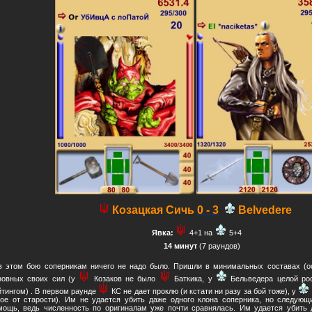
Козацкая Сичь
0 - 3
Belvedere
Явка:
4+1 на
5+4
14 минут
(7 раундов)
в этом бою соперникам ничего не надо было. Пришли в минимальных составах (
новных своих сил (у
Козаков не было
Баткика, у
Бельведера целой ро
йтингом) . В первом раунде
КС не дает проклю (и кстати ни разу за бой тоже), у
вое от старости). Им не удается убить даже одного клона соперника, но следующ
мощь, ведь численность по оригиналам уже почти сравнялась. Им удается убить д