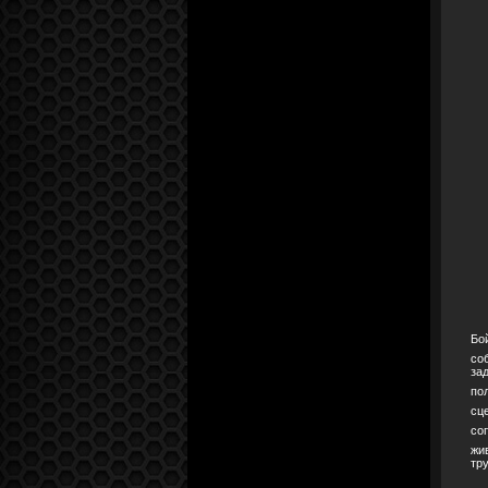
Бо
со
за
по
сц
со
жи
тр