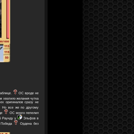
таблице.
ОС вроде не
 хватило желания чутка
ех оригиналов сразу не
 Но все же по другому
нде
ОС много пепелил
6 Раунду у
Эльфов в
. Победа
Ордена без