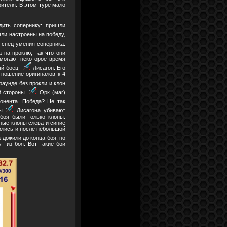
рителя. В этом туре мало
дить сопернику: пришли
ли настроены на победу,
 спец умения соперника.
 на проклю, так что они
омогают некоторое время
ый боец -
Лисагон. Его
отношение оригиналов к 4
аунде без прокли и клон
й стороны.
Орк (маг)
понента. Победа? Не так
ны
Лисагона убивают
боя были только клоны.
сные клоны слева и синие
изились и после небольшой
а дожили до конца боя, но
ут из боя. Вот такие бои