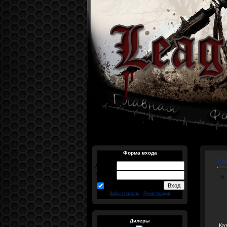
Форма входа
Гла
Логин:
Пароль:
запомнить
Забыл пароль
|
Регистрация
Дилеры
Ка