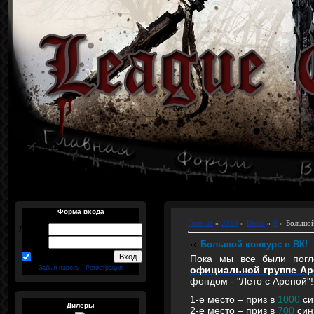
Форма входа
Главная
»
2019
»
Июль
»
9
» Большой
Логин:
Пароль:
Большой конкурс в ВК!
запомнить
Пока мы все были погл
официальной группе Ар
Забыл пароль
|
Регистрация
фондом - "Лето с Ареной"!
1-е место – приз в
1000
си
Дилеры
2-е место – приз в
700
син