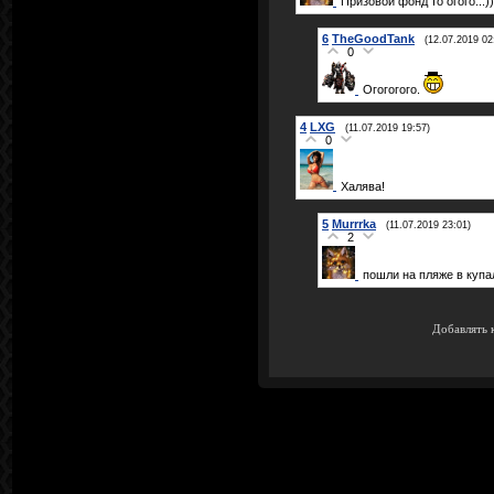
Призовой фонд то огого...))
6
TheGoodTank
(12.07.2019 02
0
Огогогого.
4
LXG
(11.07.2019 19:57)
0
Халява!
5
Murrrka
(11.07.2019 23:01)
2
пошли на пляже в купаль
Добавлять 