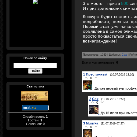
3-е место – приз в
500
син
И приз зрительских симпат
Конкурс будет состоять и
подробности, полные пр
Первый этап уже начался
объявлена в самое ближа
просто похвастаться своим
вознаграждение!
Просмотров
:
1049
|
Добавил
:
Cox
|
Рейти
Поиск по сайту
Всего комментариев
:
6
1
Престижный
(10.07.2019 13:10)
0
Статистика
Да уже первый тур профук
2
Cox
(10.07.2019 13:52)
0
До 15 июля принимаетс
Онлайн всего:
1
Гостей:
1
3
Murrrka
Сокланов:
0
(11.07.2019 07:27)
0