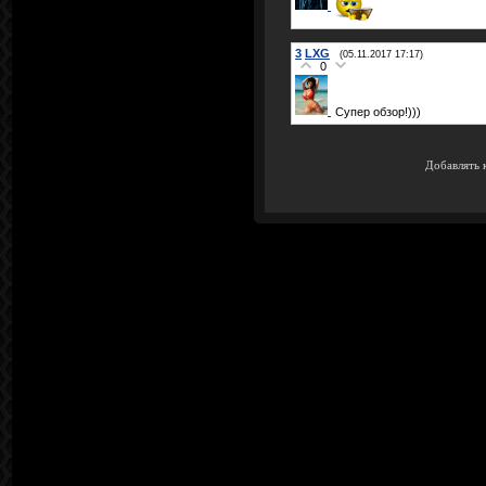
3
LXG
(05.11.2017 17:17)
0
Супер обзор!)))
Добавлять 