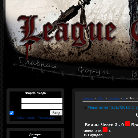
Форма входа
Главная
»
2017
»
Ноябрь
»
5
» Чемпи
Логин:
Пароль:
Чемпионат 2017/2018. 5 т
запомнить
Забыл пароль
|
Регистрация
Воины Чести
3 - 0
Бра
Явка:
3 на
4
Дилеры
15 Раундов