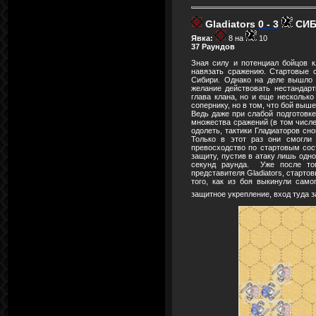
Gladiators
0 - 3
СИБ
Явка:
8 на
10
37 Раундов
Зная силу и потенциал бойцов к
навязать сражению. Стартовые 
Сибири. Однако на деле вышло н
желание действовать нестандарт
глава клана, но и еще несколько
сопернику, но в том, что бой выш
Ведь даже при слабой подготов
множества сражений (в том числе
одолеть, тактики Гладиаторов сн
Только в этот раз они смогли
превосходство по стартовым сост
защиту, пустив в атаку лишь одн
секунд раунда. Уже после тог
представителя Gladiators, старт
того, как из боя выкинули само
защитное укрепление, вход туда 