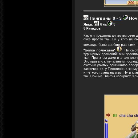
Пингвины
0 - 3
Ноч
Явка:
6 на
5
8 Раундов
Как я и предполагал, во встрече 
очка просто так. Ни у кого не б
команды были вообще равными - 
*Белка полосатая*
. Не смо
турнирных сражений: они бросили
тыл. При этом даже в атаке клон
Это привело к печальным последс
счетчик убитых оригиналов сопер
закончен, т.к. у Пингвинов к это
и четкого плана на игру. Ну и гл
так, Ночные Эльфы набирают 9 оч