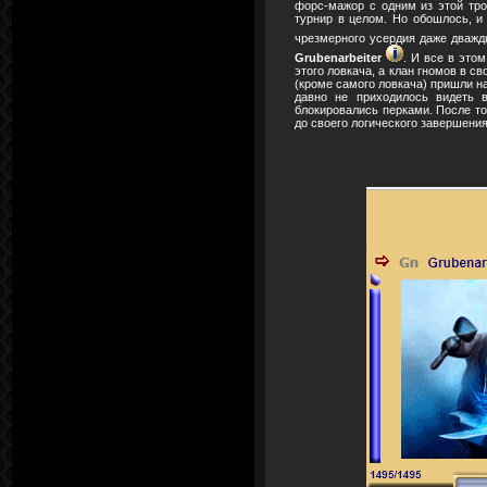
форс-мажор с одним из этой тро
турнир в целом. Но обошлось, и
чрезмерного усердия даже дважды
Grubenarbeiter
. И все в это
этого ловкача, а клан гномов в с
(кроме самого ловкача) пришли н
давно не приходилось видеть 
блокировались перками. После то
до своего логического завершения -