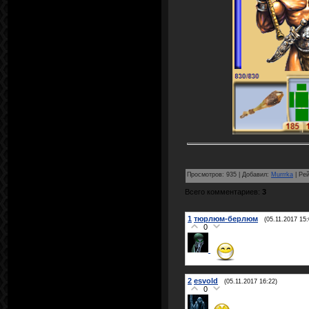
Просмотров
:
935
|
Добавил
:
Murrrka
|
Рей
Всего комментариев
:
3
1
тюрлюм-берлюм
(05.11.2017 15:
0
2
esvold
(05.11.2017 16:22)
0