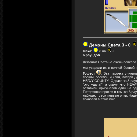
Демоны Света
3 - 0
Явка:
8 на
9
6 раундов
Демонам Света не очень повезло с
мы увидели их в полной боевой г
Гофест
. Эта парочка учинил
прокли, расклон и клич, потери 
HEAVY COUNTY. Однако за 3 раунд
"это удача!", я скажу, что HE
оставили оригиналов один на од
Потерянная прокля в том же 3 рау
набирают свои первые очки. Наде
показали в этом бою.