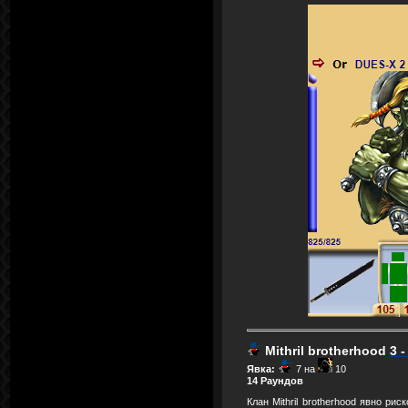
Mithril brotherhood
3 -
Явка:
7 на
10
14 Раундов
Клан Mithril brotherhood явно р