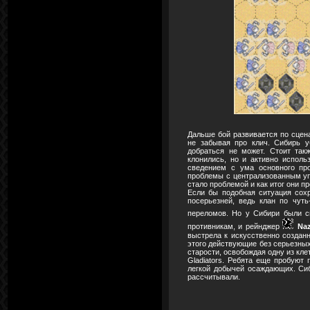
Дальше бой развивается по сцена
не забывая про клич. Сибирь у
добраться не может. Стоит так
клонились, но и активно испол
сведением с ума основного пр
проблемы с централизованным уп
стало проблемой и как итог они п
Если бы подобная ситуация сох
посерьезней, ведь клан по чуть
переломов. Но у Сибири были с
противникам, и рейнджер
Naz
выстрела к искусственно созданн
этого действующие без серьезных
старости, освобождая одну из кле
Gladiators. Ребята еще пробуют 
легкой добычей осаждающих. Сиб
рассчитывали.