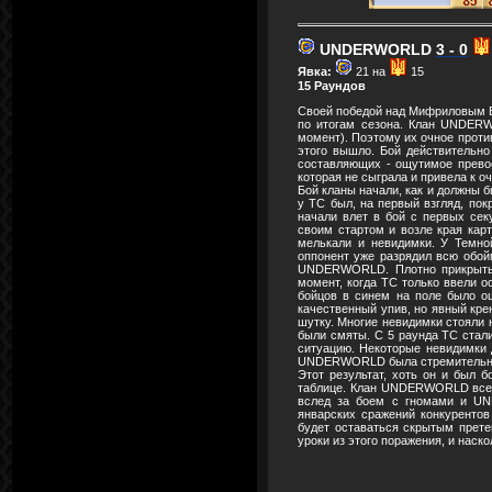
UNDERWORLD
3 - 0
Явка:
21 на
15
15 Раундов
Своей победой над Мифриловым Б
по итогам сезона. Клан UNDER
момент). Поэтому их очное проти
этого вышло. Бой действительно
составляющих - ощутимое прево
которая не сыграла и привела к 
Бой кланы начали, как и должны 
у ТС был, на первый взгляд, по
начали влет в бой с первых сек
своим стартом и возле края кар
мелькали и невидимки. У Темно
оппонент уже разрядил всю обойм
UNDERWORLD. Плотно прикрытые 
момент, когда ТС только ввели 
бойцов в синем на поле было о
качественный упив, но явный кре
шутку. Многие невидимки стояли 
были смяты. С 5 раунда ТС стали
ситуацию. Некоторые невидимки 
UNDERWORLD была стремительн
Этот результат, хоть он и был 
таблице. Клан UNDERWORLD все 
вслед за боем с гномами и UN
январских сражений конкурентов
будет оставаться скрытым прете
уроки из этого поражения, и наско