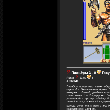
ПионЭры
3 - 0
Гос
Явка:
11 на
5
3 Раунда
ПионЭры продолжают свою победн
одном бою Чемпионатов Арены. Э
иммуны от боевой, двойные прокл
глава клана. Но Государство б
усиливший стартовую обойму бо
линией атаки, состоящей из удачн
раунда, если по ним идет атака.
нашелся свой удачник.