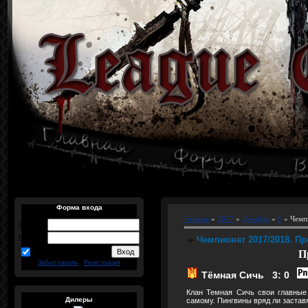
Форма входа
Главная
»
2017
»
Декабрь
»
5
» Чемпи
Логин:
Пароль:
Чемпионат 2017/2018. Про
запомнить
П
Забыл пароль
|
Регистрация
Тёмная Сичь 3: 0
Клан Темная Сичь свои главные 
Дилеры
самому. Пингвины вряд ли заставя