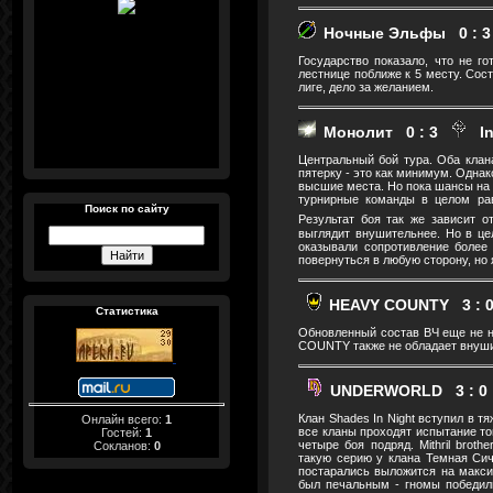
Ночные Эльфы 0 : 
Государство показало, что не г
лестнице поближе к 5 месту. Сос
лиге, дело за желанием.
Монолит 0 : 3
In
Центральный бой тура. Оба клан
пятерку - это как минимум. Однак
высшие места. Но пока шансы на 5
турнирные команды в целом рав
Поиск по сайту
Результат боя так же зависит о
выглядит внушительнее. Но в це
оказывали сопротивление более
повернуться в любую сторону, но 
HEAVY COUNTY 3 : 
Статистика
Обновленный состав ВЧ еще не н
COUNTY также не обладает внуши
UNDERWORLD 3 : 0
Клан Shades In Night вступил в т
Онлайн всего:
1
все кланы проходят испытание то
Гостей:
1
четыре боя подряд. Mithril bro
Сокланов:
0
такую серию у клана Темная Сичь
постарались выложится на макси
был печальным - гномы победили