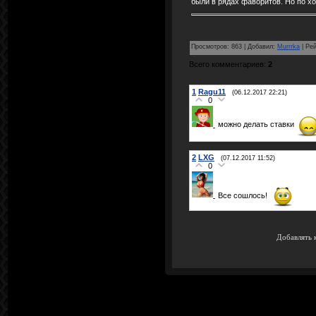
были в рядах фаворитов. Но по хо
Просмотров
:
863
|
Добавил
:
Murrrka
|
Рей
Всего комментариев
:
2
1
Ragu11
(06.12.2017 22:21)
0
можно делать ставки
2
LXG
(07.12.2017 11:52)
0
Все сошлось!
Добавлять 