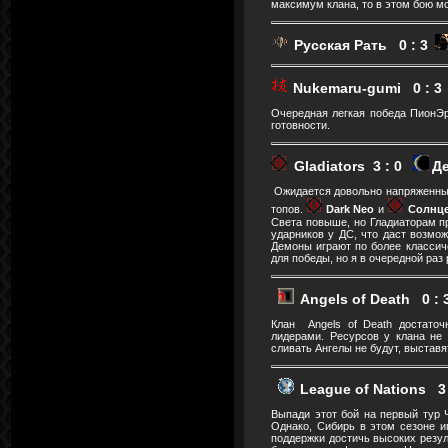
максимум клана, то в этом бою мо
Русская Рать 0 : 3
Nukemaru-gumi 0 : 
Очередная легкая победа ПионЭро
готовности.
Gladiators 3 : 0
Д
Ожидается довольно напряженный
топов.
Dark Neo
и
Солнц
Света повыше, но Гладиаторам п
ударников у ДС, что даст возмо
Демоны играют по более классич
для победы, но я в очередной ра
Angels of Death 0 :
Клан Angels of Death достаточ
лидерами. Ресурсов у клана не 
сливать Ангелы не будут, выстав
League of Nations 3
Выпади этот бой на первый тур 
Однако, Сибирь в этом сезоне иг
поддержки достичь высоких резуль