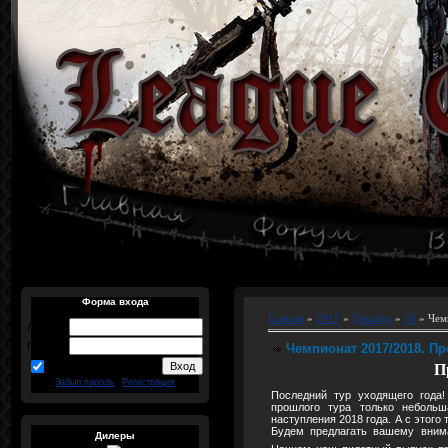
Форма входа
Главная
»
2017
»
Декабрь
»
26
» Чем
Логин:
Пароль:
Чемпионат 2017/2018. Пр
запомнить
П
Забыл пароль
|
Регистрация
Последний тур уходящего года
прошлого тура только небольш
наступления 2018 года. А с этого
Будем предлагать вашему внима
Дилеры