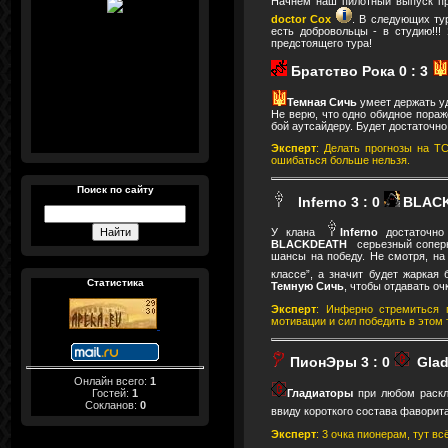
Начнем наш пилотный выпуск при
doctor Cox
. В следующих ту
есть добровольцы - в студию!!!
предстоящего тура!
Братство Рока
0
: 3
Темная Сичь
умеет держать у
Не верю, что одно обидное пораж
бой аутсайдеру. Будет достаточно
Эксперт
: Делать прогнозы на Т
ошибаться больше нельзя.
Поиск по сайту
Inferno 3
: 0
BLAC
У клана
Inferno
достаточн
BLACKDEATH
серьезный сопер
шансы на победу. Не смотря, на
классе”, а значит будет жаркая
Статистика
Темную Сичь
, чтобы отдавать оч
Эксперт
: Инферно стремиться 
мотивации и сил победить в этом 
ПионЭры 3
: 0
Glad
Онлайн всего:
1
Гостей:
1
Гладиаторы
при любом раскл
Сокланов:
0
ввиду короткого состава фаворита
Эксперт
: 3 очка пионерам, тут вс