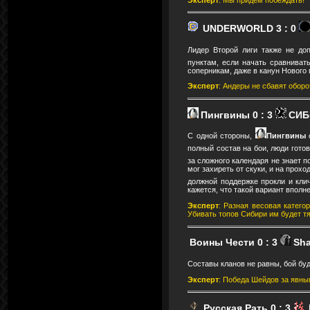
UNDERWORLD 3
: 0
Лидер Второй лиги также не до
пунктам, если начать сравниват
соперникам, даже в канун Нового 
Эксперт
: Андеры не сбавят оборот
Пингвины 0
: 3
СИБ
С одной стороны,
Пингвины
полный состав на бои, люди гото
за сложного календаря не знает п
мог захиреть от скуки, и на прохо
должной поддержке прокли и кли
кажется, что такой вариант вполн
Эксперт
: Разная весовая катего
Убивать топов Сибири им будет т
Воины Чести
0
: 3
Sha
Составы кланов не равны, бой бу
Эксперт
: Победа Шейдов за явн
Русская Рать
0
: 3