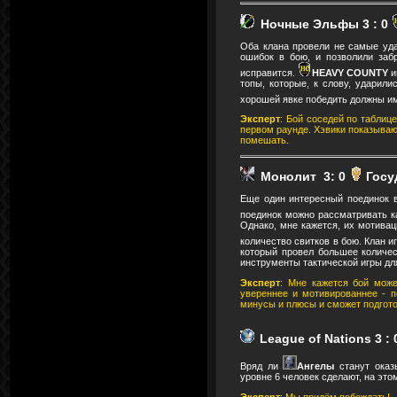
Ночные Эльфы 3
: 0
Оба клана провели не самые уда
ошибок в бою, и позволили заб
исправится.
HEAVY COUNTY
и
топы, которые, к слову, ударили
хорошей явке победить должны 
Эксперт
: Бой соседей по таблиц
первом раунде. Хэвики показываю
помешать.
Монолит 3: 0
Госу
Еще один интересный поединок в
поединок можно рассматривать ка
Однако, мне кажется, их мотивац
количество свитков в бою. Клан и
который провел большее количес
инструменты тактической игры для
Эксперт
: Мне кажется бой може
увереннее и мотивированнее - п
минусы и плюсы и сможет подгото
League of Nations 3
: 
Вряд ли
Ангелы
станут оказ
уровне 6 человек сделают, на это
Эксперт
: Мы придём побеждать!