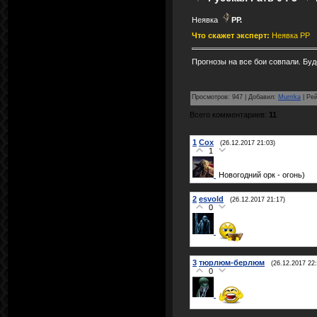
Неявка
РР.
Что скажет эксперт:
Неявка РР
Прогнозы на все бои совпали. Буд
Просмотров
:
947
|
Добавил
:
Murrrka
|
Рей
Всего комментариев
:
11
1
Cox
(26.12.2017 21:03)
1
Новогодний орк - огонь)
2
esvold
(26.12.2017 21:17)
0
3
тюрлюм-берлюм
(26.12.2017 22:
0