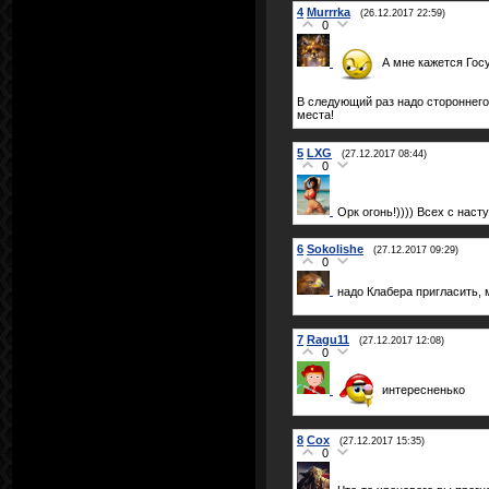
4
Murrrka
(26.12.2017 22:59)
0
А мне кажется Госу
В следующий раз надо стороннего
места!
5
LXG
(27.12.2017 08:44)
0
Орк огонь!)))) Всех с наст
6
Sokolishe
(27.12.2017 09:29)
0
надо Клабера пригласить, 
7
Ragu11
(27.12.2017 12:08)
0
интересненько
8
Cox
(27.12.2017 15:35)
0