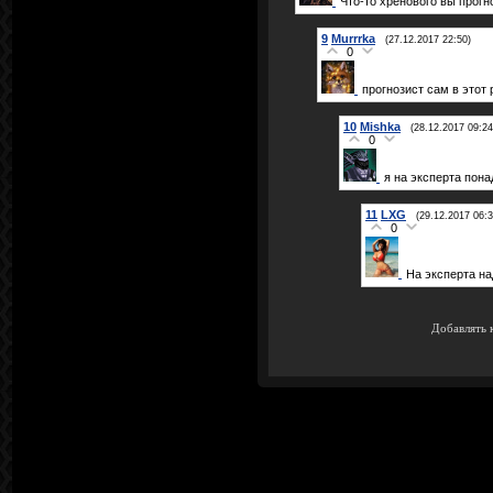
Что-то хренового вы прогн
9
Murrrka
(27.12.2017 22:50)
0
прогнозист сам в этот 
10
Mishka
(28.12.2017 09:24
0
я на эксперта пона
11
LXG
(29.12.2017 06:3
0
На эксперта на
Добавлять 