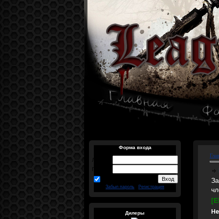
Форма входа
Гла
Логин:
Пароль:
запомнить
За
Забыл пароль
|
Регистрация
чл
[E
Н
Дилеры