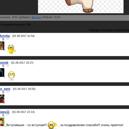
смотров
:
1152
|
Добавил
:
Murrrka
|
Рейтинг
:
5.0
/
1
го комментариев
:
10
Порядок вывода коммента
urrrka
(01.09.2017 11:54)
0
svold
(01.09.2017 19:27)
0
e_sent
(01.09.2017 20:05)
0
Ragu11
(01.09.2017 22:13)
0
Вступивших - со вступом!!!
, за поздравления спасибо!!! очень приятно!