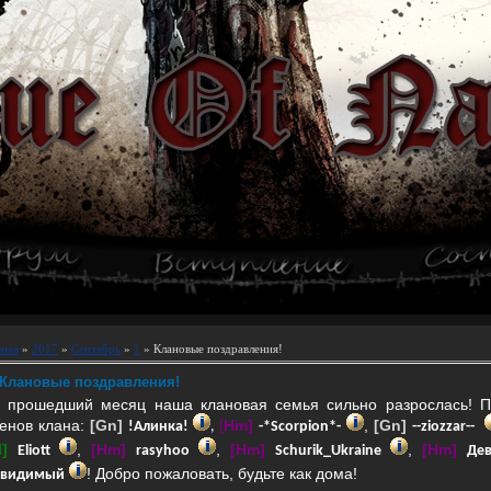
вная
»
2017
»
Сентябрь
»
1
» Клановые поздравления!
Клановые поздравления!
 прошедший месяц наша клановая семья сильно разрослась! П
енов клана:
[Gn]
Hm]
,
[Gn]
!Алинка!
,
[
-*Scorpion*-
--ziozzar--
l]
,
[Hm]
,
[Hm]
,
[Hm]
Eliott
rasyhoo
Schurik_Ukraine
Де
! Добро пожаловать, будьте как дома!
евидимый