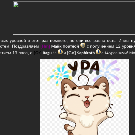
вых уровней в этот раз немного, но они все равно есть! И мы п
стем! Поздравляем
[Hm]
с получением 12 уровня
Майк Портной
ятием 13 лвла, а
[Or]
[Gn]
Ragu 11
и
Sephiroth
с 14 уровнями! Мо