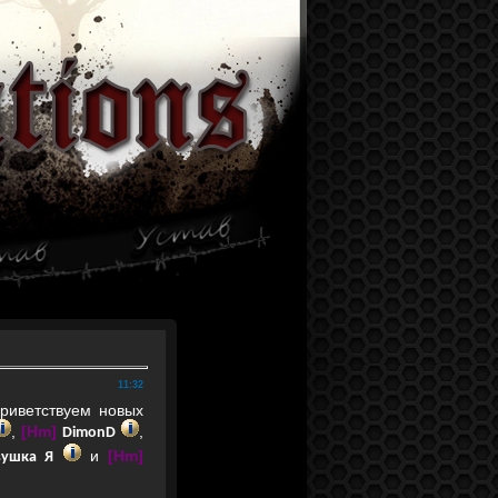
11:32
риветствуем новых
,
[Hm]
,
DimonD
и
[Hm]
вушка Я