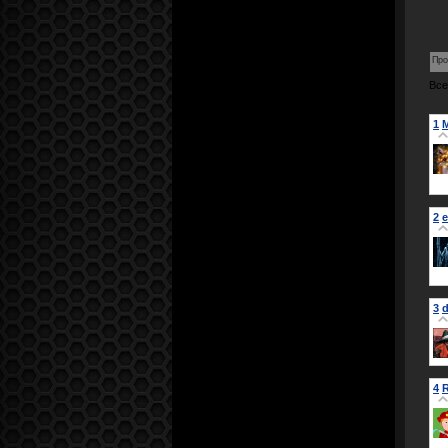
Про
Все
1
M
2
e
3
d
4