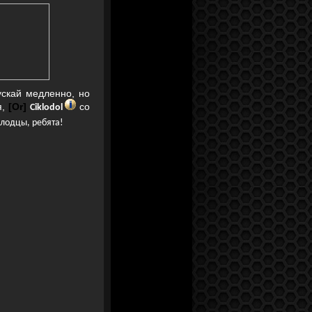
ускай медленно, но
,
[Or]
со
Ciklodol
лодцы, ребята!