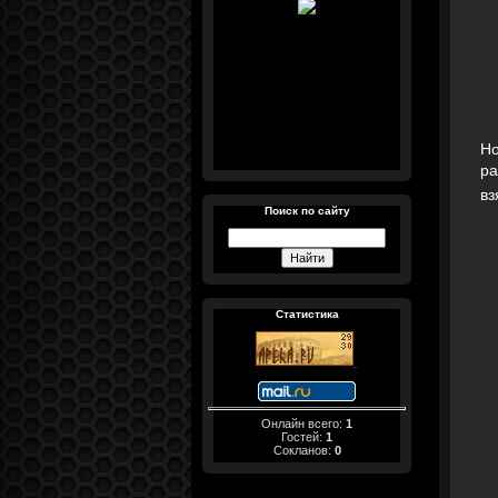
Но
ра
вз
Поиск по сайту
Статистика
Онлайн всего:
1
Гостей:
1
Сокланов:
0