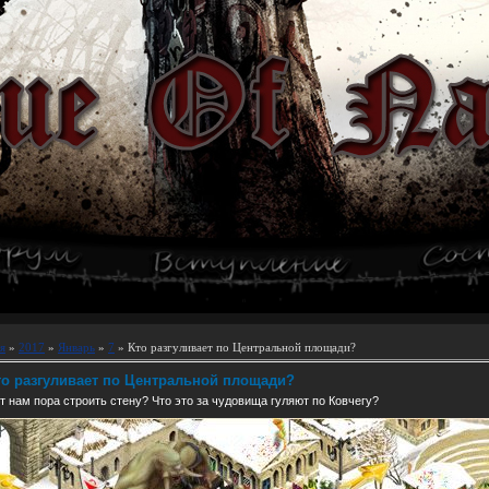
я
»
2017
»
Январь
»
7
» Кто разгуливает по Центральной площади?
то разгуливает по Центральной площади?
 нам пора строить стену? Что это за чудовища гуляют по Ковчегу?