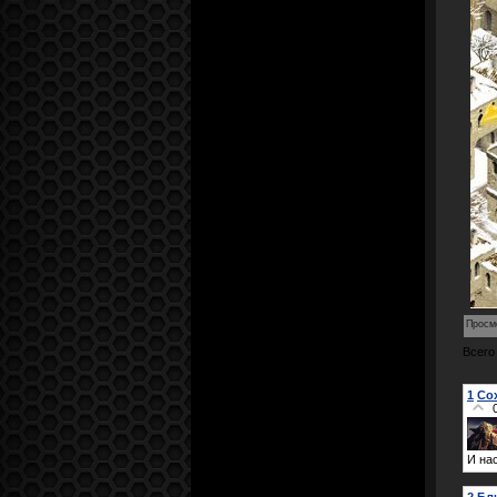
Просм
Всего
1
Co
И нас
2
Бл