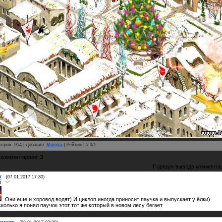
отров
:
954
|
Добавил
:
Murrrka
|
Рейтинг
:
5.0
/
1
 комментариев
:
3
Порядок вывода коммента
x
(07.01.2017 17:30)
0
Они еще и хоровод водят) И циклоп иногда приносит паучка и выпускает у ёлки)
колько я понял паучок этот тот же который в новом лесу бегает
инчик