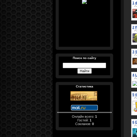
1
d
2
P
3
S
Поиск по сайту
4
Статистика
5
Онлайн всего:
1
Гостей:
1
6
Сокланов:
0