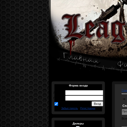
Форма входа
Гла
Логин:
Пароль:
запомнить
Сп
Забыл пароль
|
Регистрация
Про
Все
Дилеры