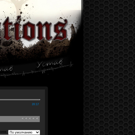
20:17
риев: