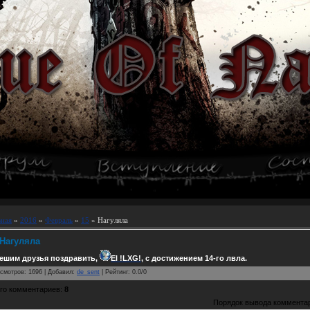
вная
»
2016
»
Февраль
»
15
» Нагуляла
Нагуляла
ешим друзья поздравить,
El !LXG!
, с достижением 14-го лвла.
смотров
:
1696
|
Добавил
:
de_sent
|
Рейтинг
:
0.0
/
0
го комментариев
:
8
Порядок вывода коммента