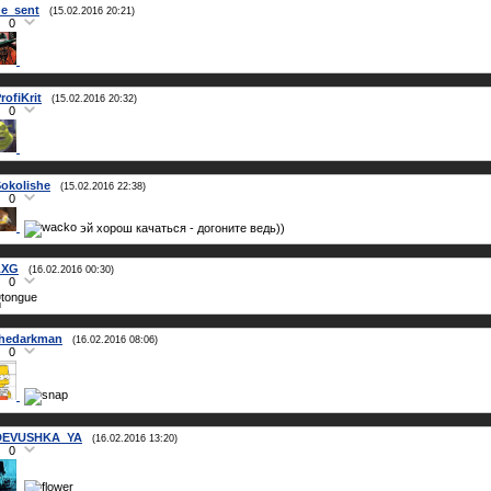
e_sent
(15.02.2016 20:21)
0
rofiKrit
(15.02.2016 20:32)
0
okolishe
(15.02.2016 22:38)
0
эй хорош качаться - догоните ведь))
LXG
(16.02.2016 00:30)
0
thedarkman
(16.02.2016 08:06)
0
DEVUSHKA_YA
(16.02.2016 13:20)
0