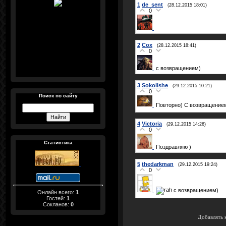
1
de_sent
(28.12.2015 18:01)
0
2
Cox
(28.12.2015 18:41)
0
с возвращением)
3
Sokolishe
(29.12.2015 10:21)
0
Поиск по сайту
Повторно) С возвращени
4
Victoria
(29.12.2015 14:26)
0
Статистика
Поздравляю )
5
thedarkman
(29.12.2015 19:24)
0
с возвращением)
Онлайн всего:
1
Гостей:
1
Сокланов:
0
Добавлять 