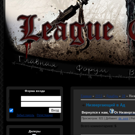
Форма входа
Главная
»
2015
»
Декабрь
»
28
» Низ
Логин:
Пароль:
Низвергающий в Ад
запомнить
Вернулся к нам,
Or Низверг
Забыл пароль
|
Регистрация
Просмотров
:
821
|
Добавил
:
de_sent
|
Ре
Всего комментариев
:
5
Дилеры