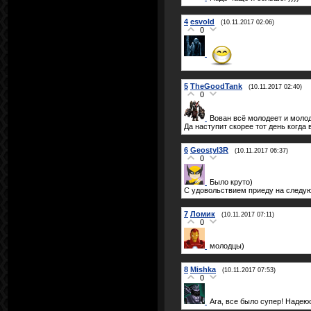
4
esvold
(10.11.2017 02:06)
0
5
TheGoodTank
(10.11.2017 02:40)
0
Вован всё молодеет и молод
Да наступит скорее тот день когда 
6
Geostyl3R
(10.11.2017 06:37)
0
Было круто)
С удовольствием приеду на следу
7
Ломик
(10.11.2017 07:11)
0
молодцы)
8
Mishka
(10.11.2017 07:53)
0
Ага, все было супер! Надею