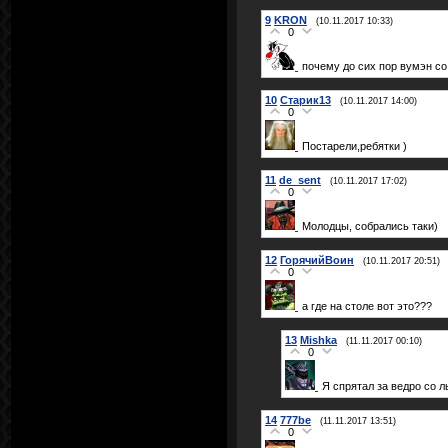
9
KRON
(10.11.2017 10:33)
0
почему до сих пор вумэн со
10
Старик13
(10.11.2017 14:00)
0
Постарели,ребятки )
11
de_sent
(10.11.2017 17:02)
0
Молодцы, собрались таки)
12
ГорячийВоин
(10.11.2017 20:51)
0
а где на столе вот это???
13
Mishka
(11.11.2017 00:10)
0
Я спрятал за ведро со л
14
777be
(11.11.2017 13:51)
0