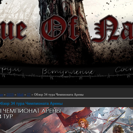
ая
»
2019
»
Май
»
27
» Обзор 34 тура Чемпионата Арены
бзор 34 тура Чемпионата Арены