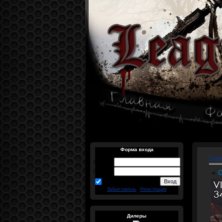
Форма входа
Главн
Логин:
Пароль:
О
запомнить
Забыл пароль
|
Регистрация
Дилеры