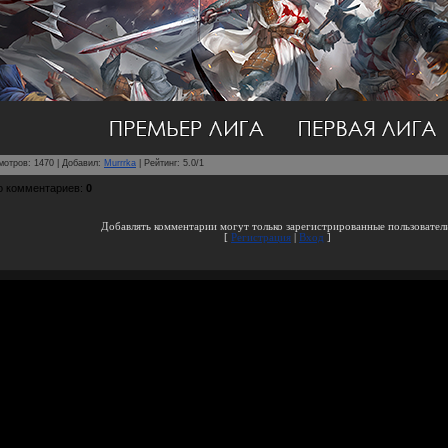
мотров
:
1470
|
Добавил
:
Murrrka
|
Рейтинг
:
5.0
/
1
о комментариев
:
0
Добавлять комментарии могут только зарегистрированные пользовател
[
Регистрация
|
Вход
]