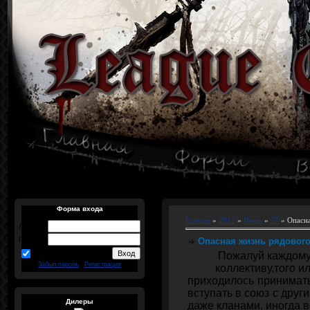
Форма входа
Главная
»
2012
»
Июнь
»
17
» Опасна
Логин:
Пароль:
Опасная жизнь рядового 
запомнить
Пожалуй каждому 
Забыл пароль
|
Регистрация
коллективу,того и
приходилось принимат
вступать в союз с други
Дилеры
даже кланами, иногда вс