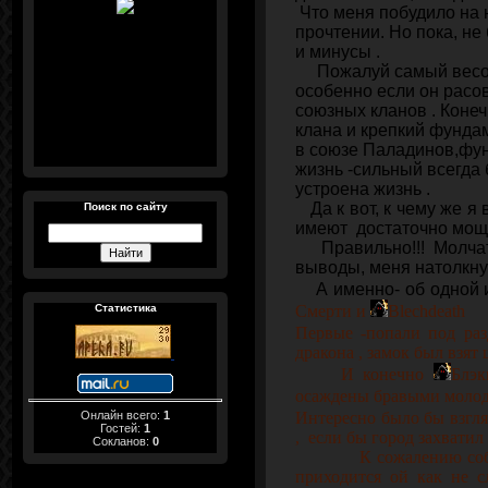
Что меня побудило на 
прочтении. Но пока, н
и минусы .
Пожалуй самый весом
особенно если он расов
союзных кланов . Коне
клана и крепкий фунда
в союзе Паладинов,фунд
жизнь -сильный всегда б
устроена жизнь .
Да к вот, к чему же я 
Поиск по сайту
имеют достаточно мощ
Правильно!!! Молчать
выводы, меня натолкну
А именно- об одной и
Смерти и
Blechdeath
Статистика
Первые -попали под ра
дракона , замок был взят
И конечно
Блэк
осаждены бравыми моло
Онлайн всего:
1
Интересно было бы взгля
Гостей:
1
, если бы город захвати
Сокланов:
0
К сожалению события 
приходится ой как не с