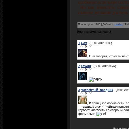
особенно если клан сост
Но как известно- самая
главное желание достичь 
Просмотров
:
1285
|
Добавил
:
Lardex
|
Ре
Всего комментариев
:
3
1
Cox
(18.06.2012 10:35)
0
Они говорят, что если нейт
2
esvold
(19.06.2012 06:47)
0
3
Четвертый_всадник
(19.06.201
0
В принцыпе логика есть. е
тп. лазишь значит нейтрал надоел.
грубость/наглость со стороны бол
формально
Добавлять 