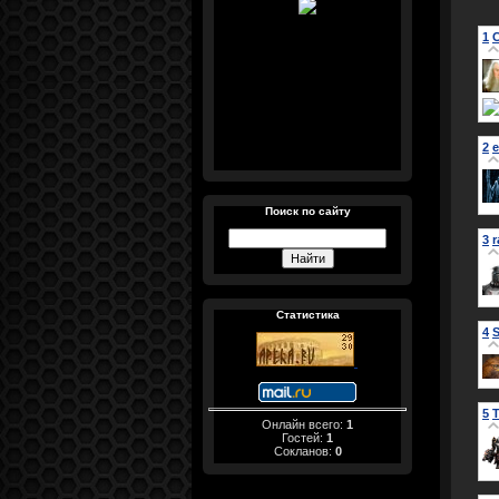
1
2
e
Поиск по сайту
3
Статистика
4
S
5
Онлайн всего:
1
Гостей:
1
Сокланов:
0