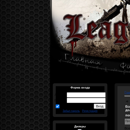
Форма входа
Гла
Логин:
Пароль:
запомнить
Ес
до
Забыл пароль
|
Регистрация
по
Про
Дилеры
Все