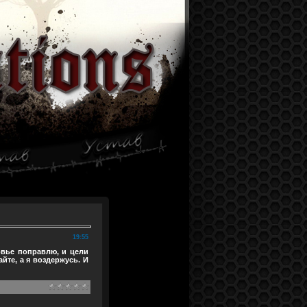
19:55
овье поправлю, и цели
йте, а я воздержусь. И