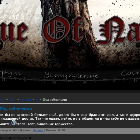
вная
»
2015
»
Ноябрь
»
11
» Под таблетками
Под таблетками
ли бы не затяжной больничный, долго бы я еще брал этот лвл, а так и здор
лгожданной достиг. Так что ешьте, пейте, ну в общем ни в чем себе не отказыва
мните,
Or de_sent
, виновник торжества.
смотров
:
967
|
Добавил
:
de_sent
|
Рейтинг
:
0.0
/
0
го комментариев
:
9