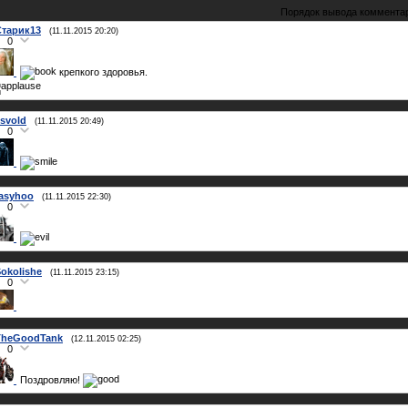
Порядок вывода коммента
Старик13
(11.11.2015 20:20)
0
крепкого здоровья.
svold
(11.11.2015 20:49)
0
rasyhoo
(11.11.2015 22:30)
0
okolishe
(11.11.2015 23:15)
0
TheGoodTank
(12.11.2015 02:25)
0
Поздровляю!