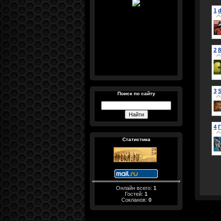
1
d
2
3
S
Поиск по сайту
4
Статистика
Онлайн всего:
1
Гостей:
1
Сокланов:
0