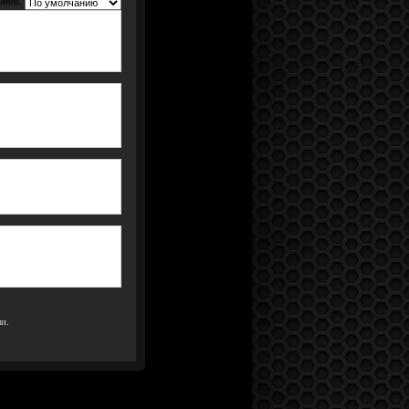
риев:
и.