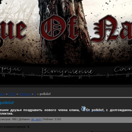
вная
»
2015
»
Февраль
»
8
» polkilof
polkilof
ешим друзья поздравить нового члена клана,
Or polkilof
, с долгожданн
ллектив.
смотров
:
999
|
Добавил
:
de_sent
|
Рейтинг
:
0.0
/
0
го комментариев
:
4