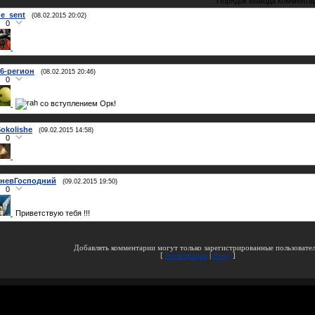
Порядок вывода коммента
e_sent
(08.02.2015 20:02)
0
86-регион
(08.02.2015 20:46)
0
со вступлением Орк!
okolishe
(09.02.2015 14:58)
0
ГневГосподний
(09.02.2015 19:50)
0
Приветствую тебя !!!
Добавлять комментарии могут только зарегистрированные пользовател
[
Регистрация
|
Вход
]