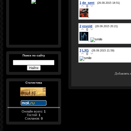
1
de_sent
(26.09.2015 18:51)
0
2
esvold
(26.09.2015 20:21)
0
3
LXG
(26.09.2015 21:59)
0
Поиск по сайту
Добавлять 
Статистика
Онлайн всего:
1
Гостей:
1
Сокланов:
0