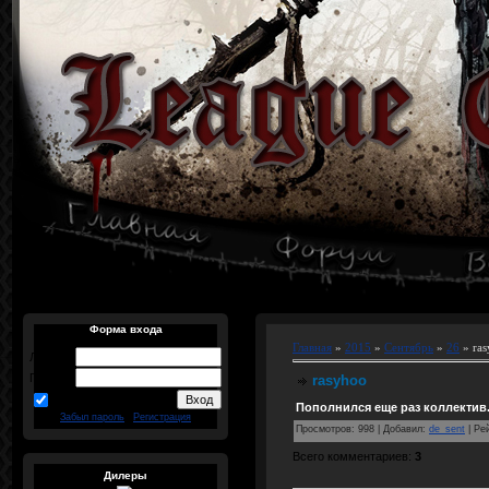
Форма входа
Главная
»
2015
»
Сентябрь
»
26
» ra
Логин:
Пароль:
rasyhoo
запомнить
Пополнился еще раз коллектив
Забыл пароль
|
Регистрация
Просмотров
:
998
|
Добавил
:
de_sent
|
Ре
Всего комментариев
:
3
Дилеры