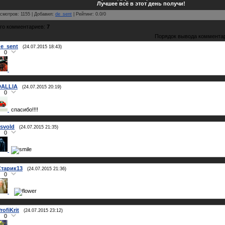
Лучшее всё в этот день получи!
смотров
:
1155
|
Добавил
:
de_sent
|
Рейтинг
:
0.0
/
0
го комментариев
:
7
Порядок вывода коммента
e_sent
(24.07.2015 18:43)
0
DALLlA
(24.07.2015 20:19)
0
спасибо!!!!
svold
(24.07.2015 21:35)
0
Старик13
(24.07.2015 21:36)
0
rofiKrit
(24.07.2015 23:12)
0