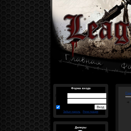
Форма входа
Гла
Логин:
Пароль:
запомнить
Забыл пароль
|
Регистрация
Дилеры