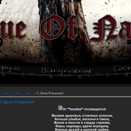
вная
»
2015
»
Июль
»
24
» С Днем Рождения!
С Днем Рождения!
Or **fanatka**
посвящается!
Желаем здоровья, отличных успехов,
Больше улыбок, веселья и смеха,
Жизни и юности в сердце горячем,
Веры, надежды, удачи впридачу,
Верных друзей и крепкой любви.