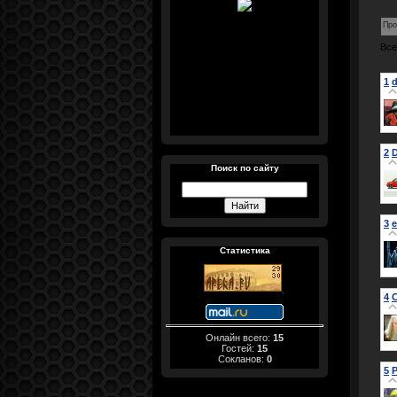
Про
Все
1
d
2
Поиск по сайту
3
e
Статистика
4
Онлайн всего:
15
Гостей:
15
Сокланов:
0
5
P