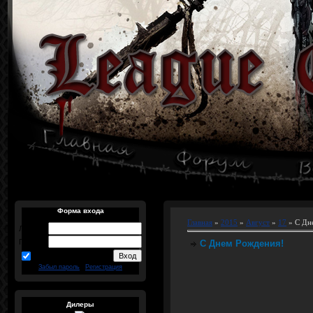
Форма входа
Главная
»
2015
»
Август
»
17
» С Дн
Логин:
Пароль:
С Днем Рождения!
запомнить
Забыл пароль
|
Регистрация
Дилеры