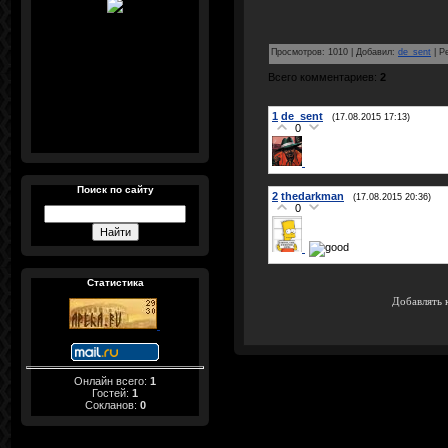
Просмотров
:
1010
|
Добавил
:
de_sent
|
Р
Всего комментариев
:
2
1
de_sent
(17.08.2015 17:13)
0
Поиск по сайту
2
thedarkman
(17.08.2015 20:36)
0
Статистика
Добавлять 
Онлайн всего:
1
Гостей:
1
Сокланов:
0