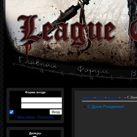
Форма входа
Главная
»
2016
»
Январь
»
7
» С Дне
Логин:
Пароль:
С Днем Рождения!
запомнить
Забыл пароль
|
Регистрация
Дилеры