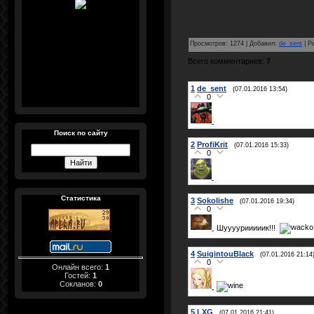
Просмотров
:
1274
|
Добавил
:
de_sent
|
Р
Всего комментариев
:
7
1
de_sent
(07.01.2016 13:54)
0
Поиск по сайту
2
ProfiKrit
(07.01.2016 15:33)
0
Статистика
3
Sokolishe
(07.01.2016 19:34)
0
Шуууурииииик!!!
4
SuigintouBlack
(07.01.2016 21:14
0
Онлайн всего:
1
Гостей:
1
Сокланов:
0
5
LXG
(07.01.2016 21:41)