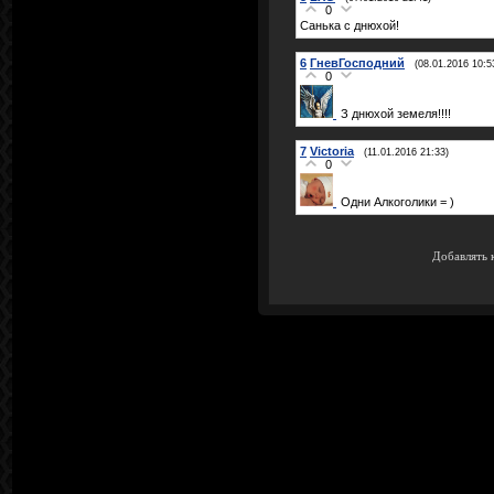
0
Санька с днюхой!
6
ГневГосподний
(08.01.2016 10:5
0
З днюхой земеля!!!!
7
Victoria
(11.01.2016 21:33)
0
Одни Алкоголики = )
Добавлять 