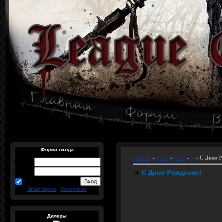
Форма входа
Главная
»
2016
»
Май
»
3
» С Днем 
Логин:
Пароль:
С Днем Рождения!
запомнить
Забыл пароль
|
Регистрация
Дилеры