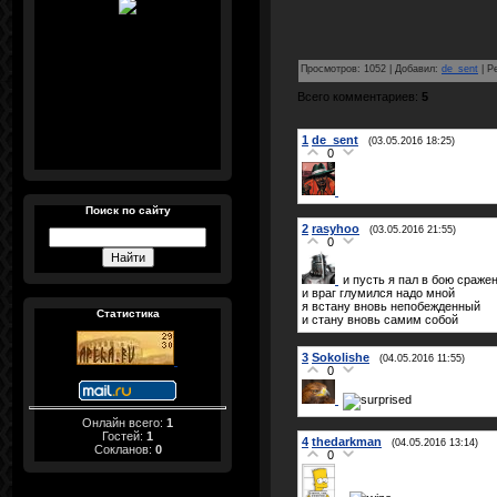
Просмотров
:
1052
|
Добавил
:
de_sent
|
Р
Всего комментариев
:
5
1
de_sent
(03.05.2016 18:25)
0
Поиск по сайту
2
rasyhoo
(03.05.2016 21:55)
0
и пусть я пал в бою сраже
и враг глумился надо мной
я встану вновь непобежденный
Статистика
и стану вновь самим собой
3
Sokolishe
(04.05.2016 11:55)
0
Онлайн всего:
1
Гостей:
1
4
thedarkman
(04.05.2016 13:14)
Сокланов:
0
0