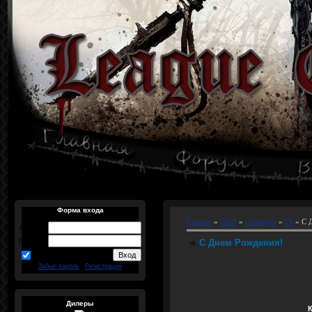
Форма входа
Главная
»
2016
»
Сентябрь
»
19
» С 
Логин:
Пароль:
С Днем Рождения!
запомнить
Забыл пароль
|
Регистрация
Дилеры
К