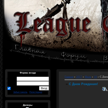
Форма входа
Главная
»
2017
»
Июль
»
18
» С Днем
Логин:
Пароль:
С Днем Рождения!
запомнить
L
Забыл пароль
|
Регистрация
Дилеры