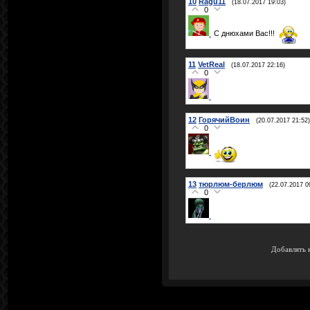
10
Ragu11
(18.07.2017 19:03)
0
С днюхами Вас!!!
11
VetReal
(18.07.2017 22:16)
0
12
ГорячийВоин
(20.07.2017 21:52)
0
13
тюрлюм-берлюм
(22.07.2017 0
0
Добавлять 