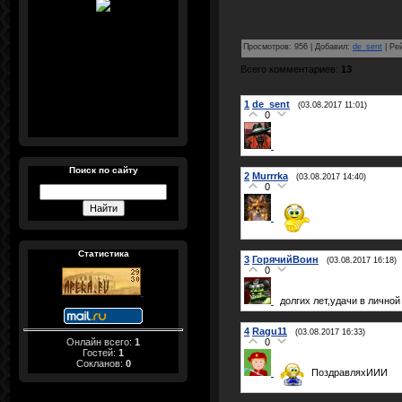
Просмотров
:
956
|
Добавил
:
de_sent
|
Ре
Всего комментариев
:
13
1
de_sent
(03.08.2017 11:01)
0
Поиск по сайту
2
Murrrka
(03.08.2017 14:40)
0
Статистика
3
ГорячийВоин
(03.08.2017 16:18)
0
долгих лет,удачи в личной 
4
Ragu11
(03.08.2017 16:33)
Онлайн всего:
1
0
Гостей:
1
Сокланов:
0
ПоздравляхИИИ