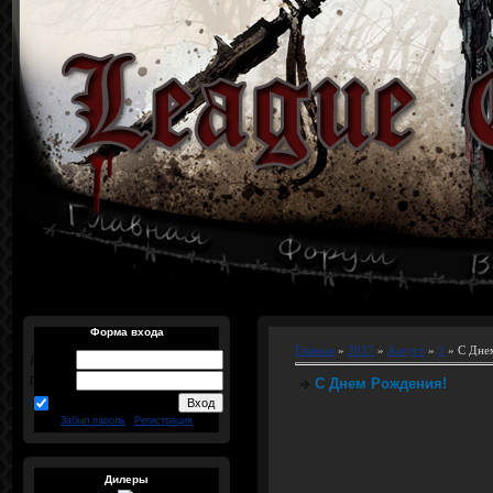
Форма входа
Главная
»
2017
»
Август
»
3
» С Дне
Логин:
Пароль:
С Днем Рождения!
запомнить
Забыл пароль
|
Регистрация
Дилеры