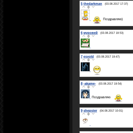
5
thedarkman
(03.08.2017 17:37)
0
Поздравляю)
6
муровей
(03.08.2017 18:53)
0
7
esvold
(03.08.2017 19:47)
0
8
-akame-
(03.08.2017 19:54)
0
Поздравляю
9
shepster
(04.08.2017 10:01)
0