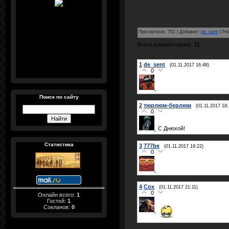
Просмотров
:
751
|
Добавил
:
de_sent
|
Ре
Всего комментариев
:
11
1
de_sent
(01.11.2017 16:48)
0
Поиск по сайту
2
тюрлюм-берлюм
(01.11.2017 18:
0
С Днюхой!
Статистика
3
777be
(01.11.2017 19:22)
0
4
Cox
(01.11.2017 21:11)
0
Онлайн всего:
1
Гостей:
1
Сокланов:
0