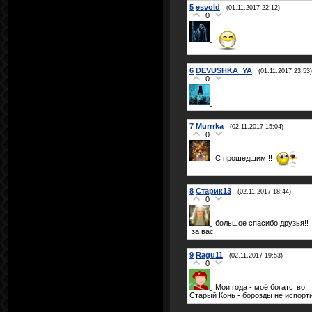
5
esvold
(01.11.2017 22:12)
0
6
DEVUSHKA_YA
(01.11.2017 23:53)
0
7
Murrrka
(02.11.2017 15:04)
0
С прошедшим!!!
8
Старик13
(02.11.2017 18:44)
0
большое спасибо,друзья!!
за вас
9
Ragu11
(02.11.2017 19:53)
0
Мои года - моё богатство;
Старый Конь - борозды не испортит