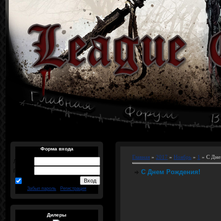
Форма входа
Главная
»
2017
»
Ноябрь
»
1
» С Дне
Логин:
Пароль:
С Днем Рождения!
запомнить
Забыл пароль
|
Регистрация
Дилеры