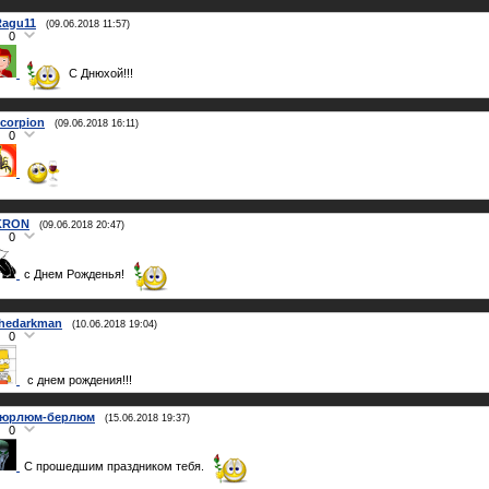
Ragu11
(09.06.2018 11:57)
0
С Днюхой!!!
corpion
(09.06.2018 16:11)
0
KRON
(09.06.2018 20:47)
0
с Днем Рожденья!
thedarkman
(10.06.2018 19:04)
0
c днем рождения!!!
тюрлюм-берлюм
(15.06.2018 19:37)
0
С прошедшим праздником тебя.