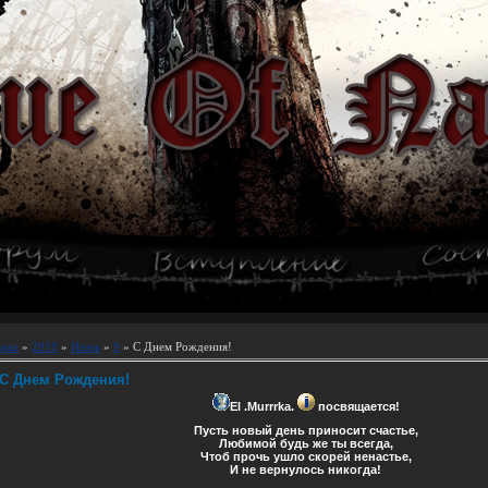
вная
»
2018
»
Июнь
»
9
» С Днем Рождения!
С Днем Рождения!
El .Murrrka.
посвящается!
Пусть новый день приносит счастье,
Любимой будь же ты всегда,
Чтоб прочь ушло скорей ненастье,
И не вернулось никогда!