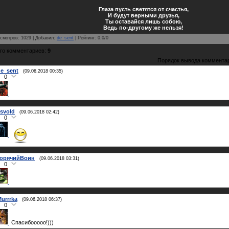
Глаза пусть светятся от счастья,
И будут верными друзья,
Ты оставайся лишь собою,
Ведь по-другому же нельзя!
смотров
:
1029
|
Добавил
:
de_sent
|
Рейтинг
:
0.0
/
0
го комментариев
:
9
Порядок вывода коммента
e_sent
(09.06.2018 00:35)
0
svold
(09.06.2018 02:42)
0
ГорячийВоин
(09.06.2018 03:31)
0
urrrka
(09.06.2018 06:37)
0
Спасибооооо!)))