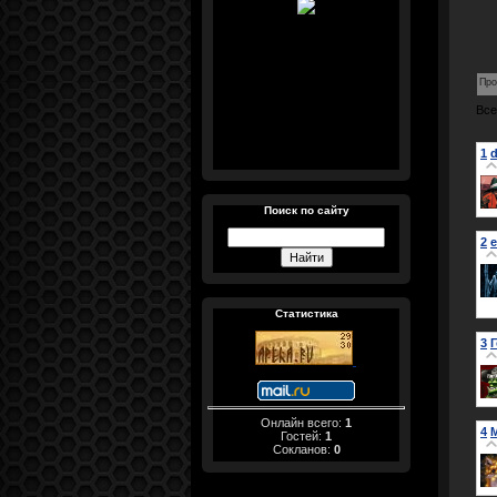
Про
Все
1
d
Поиск по сайту
2
e
Статистика
3
Онлайн всего:
1
4
M
Гостей:
1
Сокланов:
0