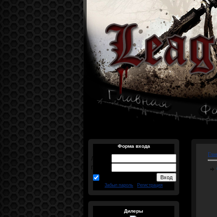
Форма входа
Гла
Логин:
Пароль:
запомнить
Забыл пароль
|
Регистрация
Дилеры