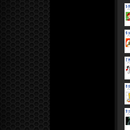
5
6
s
7
8
9