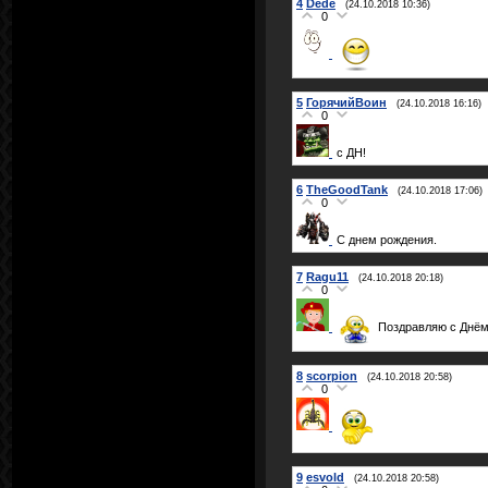
4
Dede
(24.10.2018 10:36)
0
5
ГорячийВоин
(24.10.2018 16:16)
0
с ДН!
6
TheGoodTank
(24.10.2018 17:06)
0
С днем рождения.
7
Ragu11
(24.10.2018 20:18)
0
Поздравляю с Днём 
8
scorpion
(24.10.2018 20:58)
0
9
esvold
(24.10.2018 20:58)