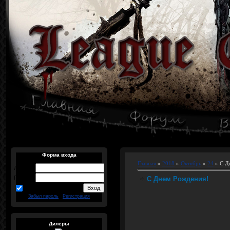
Форма входа
Главная
»
2018
»
Октябрь
»
24
» С Д
Логин:
Пароль:
С Днем Рождения!
запомнить
Забыл пароль
|
Регистрация
Дилеры