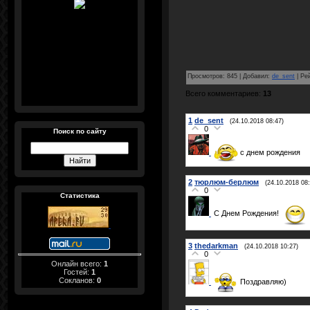
Просмотров
:
845
|
Добавил
:
de_sent
|
Ре
Всего комментариев
:
13
1
de_sent
(24.10.2018 08:47)
0
Поиск по сайту
с днем рождения
2
тюрлюм-берлюм
(24.10.2018 08:
0
Статистика
С Днем Рождения!
3
thedarkman
(24.10.2018 10:27)
0
Онлайн всего:
1
Гостей:
1
Сокланов:
0
Поздравляю)