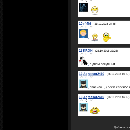
0
10
rfrfirf
(25.10.2018 08:48)
0
11
KRON
(25.10.2018 22:25)
0
с днем рожденья
12
Agressor2410
(26.10.2018 16:27)
0
спасибо ..)) всем спасибо 
13
Agressor2410
(26.10.2018 16:27)
0
Добавлять 