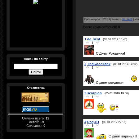
Просмотров
:
820
|
Добавил
:
de_sent
|
Ре
Всего комментариев
:
8
1
de_sent
(05.01.2019 16:46)
1
С Днем Рождения!
Поиск по сайту
2
TheGoodTank
(05.01.2019 19:52)
1
С днем рождения.
Статистика
3
scorpion
(05.01.2019 19:56)
1
Онлайн всего:
19
Гостей:
19
4
Ragu11
(05.01.2019 22:18)
Сокланов:
0
1
С Днём варенья!!!