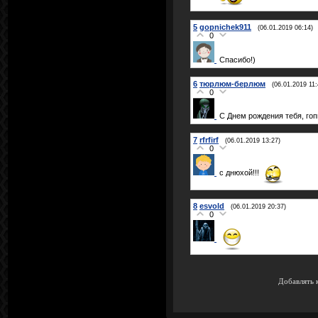
5
gopnichek911
(06.01.2019 06:14)
0
Спасибо!)
6
тюрлюм-берлюм
(06.01.2019 11:
0
С Днем рождения тебя, гоп
7
rfrfirf
(06.01.2019 13:27)
0
с днюхой!!!
8
esvold
(06.01.2019 20:37)
0
Добавлять 