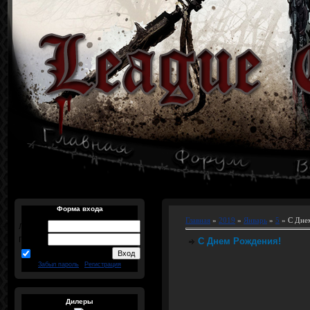
Форма входа
Главная
»
2019
»
Январь
»
5
» С Дне
Логин:
Пароль:
С Днем Рождения!
запомнить
Забыл пароль
|
Регистрация
Дилеры