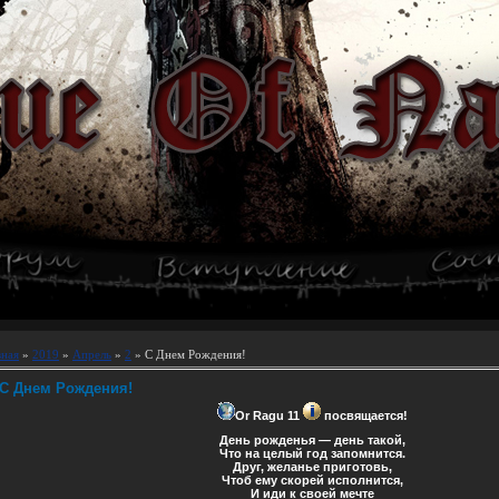
вная
»
2019
»
Апрель
»
2
» С Днем Рождения!
С Днем Рождения!
Or Ragu 11
посвящается!
День рожденья — день такой,
Что на целый год запомнится.
Друг, желанье приготовь,
Чтоб ему скорей исполнится,
И иди к своей мечте