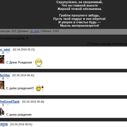
Скрупулезно, не сворачивай,
Что на главной высоте
Жирной точкой обозначена.
Грабли прошлого забудь,
Пусть твой недруг в них обуется!
И уверен в счастье будь —
Мысль материализуется!
смотров
:
819
|
Добавил
:
de_sent
|
Рейтинг
:
0.0
/
0
го комментариев
:
7
Порядок вывода коммента
e_sent
(02.04.2019 05:21)
0
С Днем Рождения
urrrka
(02.04.2019 06:42)
0
С днём рождения!!!
TheGoodTank
(02.04.2019 08:44)
0
С днем рождения.
KRON
(02.04.2019 09:01)