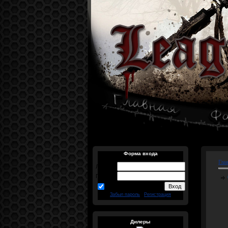
Форма входа
Гла
Логин:
Пароль:
запомнить
Забыл пароль
|
Регистрация
Дилеры