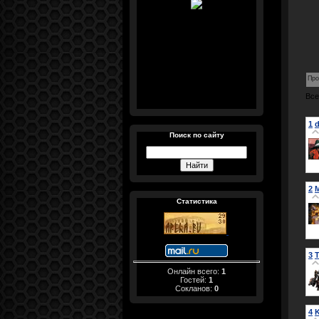
Про
Все
1
d
Поиск по сайту
2
M
Статистика
3
Онлайн всего:
1
Гостей:
1
Сокланов:
0
4