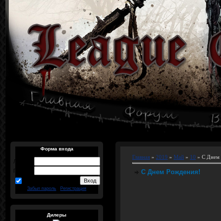
Форма входа
Главная
»
2019
»
Май
»
10
» С Днем
Логин:
Пароль:
С Днем Рождения!
запомнить
Забыл пароль
|
Регистрация
Дилеры