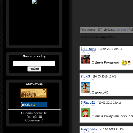
Просмотров
:
857
|
Добавил
:
de_sent
|
Ре
Всего комментариев
:
7
1
de_sent
(10.05.2019 08:31)
0
Поиск по сайту
С Днем Рождения
2
LXG
(10.05.2019 10:04)
0
Статистика
С днюхой!)
3
Ragu11
(10.05.2019 14:41)
0
Онлайн всего:
18
С Днём Рождения, всех бл
Гостей:
18
Сокланов:
0
4
муровей
(10.05.2019 21:23)
0