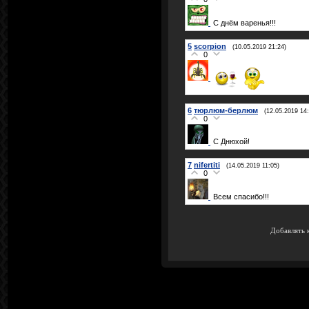
С днём варенья!!!
5
scorpion
(10.05.2019 21:24)
0
6
тюрлюм-берлюм
(12.05.2019 14:
0
С Днюхой!
7
nifertiti
(14.05.2019 11:05)
0
Всем спасибо!!!
Добавлять 