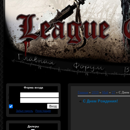
Форма входа
Главная
»
2019
»
Май
»
27
» С Днем
Логин:
Пароль:
С Днем Рождения!
запомнить
Забыл пароль
|
Регистрация
Дилеры