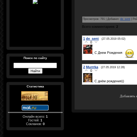
Просмотров
:
791
|
Добавил
:
de_sent
|
Ре
Всего комментариев
:
2
1
de_sent
(27.05.2019 05:02)
0
С Днем Рождения
Поиск по сайту
2
Murrrka
(27.05.2019 12:28)
0
С днём рождения))
Статистика
Добавлять 
Онлайн всего:
1
Гостей:
1
Сокланов:
0