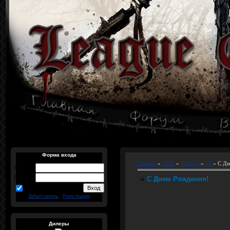
Форма входа
Главная
»
2020
»
Ноябрь
»
30
» С Дн
Логин:
Пароль:
С Днем Рождения!
запомнить
Забыл пароль
|
Регистрация
Дилеры