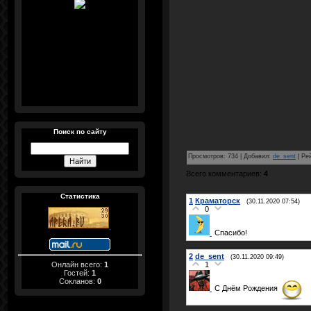
Поиск по сайту
Просмотров
:
734
|
Добавил
:
de_sent
|
Ре
Всего комментариев
:
4
Статистика
1
Краматорск
(30.11.2020 07:54)
0
Спасибо!
2
de_sent
(30.11.2020 09:49)
Онлайн всего:
1
1
Гостей:
1
Сокланов:
0
С Днём Рождения