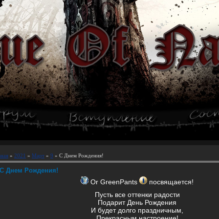
вная
»
2021
»
Март
»
9
» С Днем Рождения!
С Днем Рождения!
Or GreenPants
посвящается!
Пусть все оттенки радости
Подарит День Рождения
И будет долго праздничным,
Прекрасным настроение!