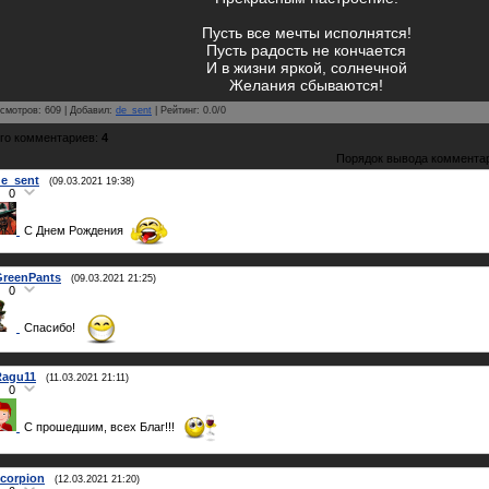
Пусть все мечты исполнятся!
Пусть радость не кончается
И в жизни яркой, солнечной
Желания сбываются!
смотров
:
609
|
Добавил
:
de_sent
|
Рейтинг
:
0.0
/
0
го комментариев
:
4
Порядок вывода коммента
e_sent
(09.03.2021 19:38)
0
С Днем Рождения
GreenPants
(09.03.2021 21:25)
0
Спасибо!
Ragu11
(11.03.2021 21:11)
0
С прошедшим, всех Благ!!!
corpion
(12.03.2021 21:20)