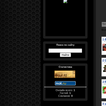
Про
Все
1
d
Поиск по сайту
2
Статистика
3
Онлайн всего:
1
Гостей:
1
Сокланов:
0
4
s