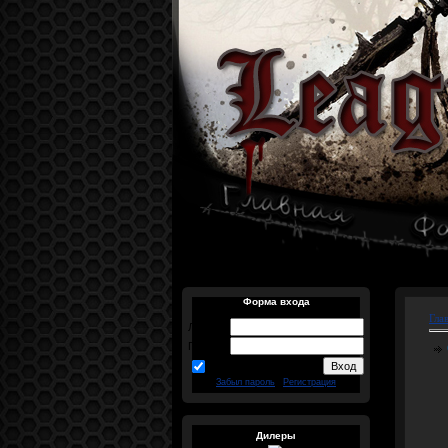
Форма входа
Гла
Логин:
Пароль:
запомнить
Забыл пароль
|
Регистрация
Дилеры