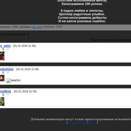
Золотник исполненной мечты,
Килограммов 100 успеха.
6 пудов любви и теплоты,
Центнер радостных улыбок.
Сотню килограммов доброты
И ни капли роковых ошибок.
смотров
:
1266
|
Добавил
:
de_sent
|
Рейтинг
:
0.0
/
0
го комментариев
:
3
Порядок вывода коммента
e_sent
(01.01.2016 11:20)
0
okolishe
(02.01.2016 11:09)
0
rofiKrit
(03.01.2016 01:35)
0
Добавлять комментарии могут только зарегистрированные пользовател
[
Регистрация
|
Вход
]