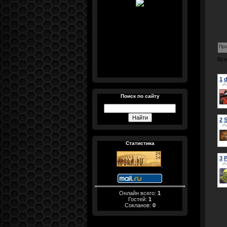
Про
Все
1
d
Поиск по сайту
2
S
Статистика
3
P
Онлайн всего:
1
Гостей:
1
Сокланов:
0