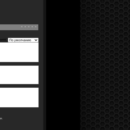
риев:
и.