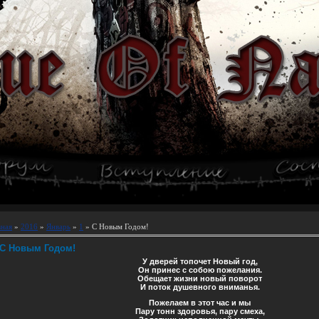
вная
»
2016
»
Январь
»
1
» С Новым Годом!
С Новым Годом!
У дверей топочет Новый год,
Он принес с собою пожелания.
Обещает жизни новый поворот
И поток душевного вниманья.
Пожелаем в этот час и мы
Пару тонн здоровья, пару смеха,