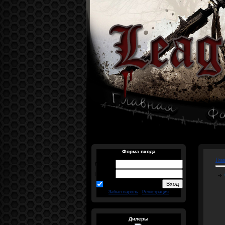
Форма входа
Гла
Логин:
Пароль:
запомнить
Забыл пароль
|
Регистрация
Дилеры