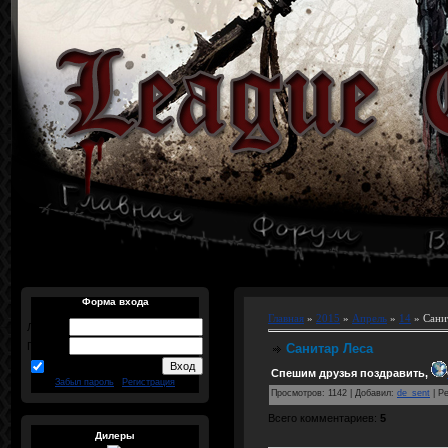
Форма входа
Главная
»
2015
»
Апрель
»
14
» Сани
Логин:
Пароль:
Санитар Леса
запомнить
Спешим друзья поздравить,
Забыл пароль
|
Регистрация
Просмотров
:
1142
|
Добавил
:
de_sent
|
Ре
Всего комментариев
:
5
Дилеры