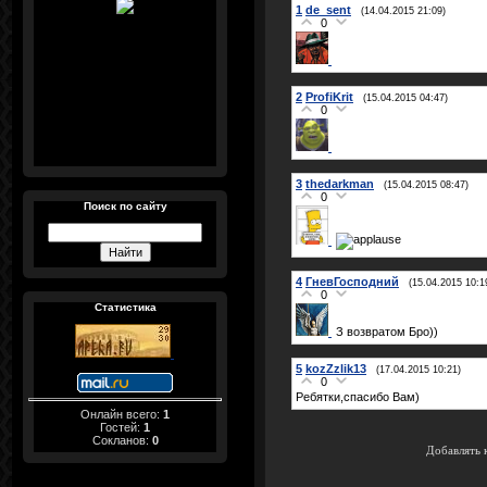
1
de_sent
(14.04.2015 21:09)
0
2
ProfiKrit
(15.04.2015 04:47)
0
3
thedarkman
(15.04.2015 08:47)
0
Поиск по сайту
4
ГневГосподний
(15.04.2015 10:1
0
Статистика
З возвратом Бро))
5
kozZzlik13
(17.04.2015 10:21)
0
Ребятки,спасибо Вам)
Онлайн всего:
1
Гостей:
1
Сокланов:
0
Добавлять 