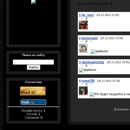
Всего комментариев
:
4
1
de_sent
(25.12.2012 21:55)
0
2
komersant
(25.12.2012 23:54)
0
Поиск по сайту
3
skinheads1412
(26.12.2012 19:05)
0
4
roma750
(26.12.2012 22:20)
Статистика
0
будет неудобно к на
Добавлять 
Онлайн всего:
1
Гостей:
1
Сокланов:
0