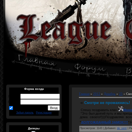
Форма входа
Главная
»
2012
»
Декабрь
»
25
» Смо
Логин:
Пароль:
Смотри не промахнись!
запомнить
Спешу поздравить клан
Моно
Забыл пароль
|
Регистрация
"Это был долгий путь и мы преод
дома своего!!)))Поздравляю вс
"
ДОЛГОЖДАННЫЙ ЗАМОК!!!!
" 
Просмотров
:
1143
|
Добавил
:
de_sent
|
Ре
Дилеры