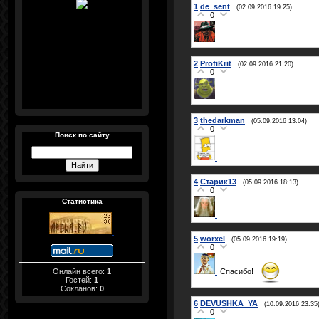
1
de_sent
(02.09.2016 19:25)
0
2
ProfiKrit
(02.09.2016 21:20)
0
3
thedarkman
(05.09.2016 13:04)
0
Поиск по сайту
4
Старик13
(05.09.2016 18:13)
0
Статистика
5
worxel
(05.09.2016 19:19)
0
Онлайн всего:
1
Спасибо!
Гостей:
1
Сокланов:
0
6
DEVUSHKA_YA
(10.09.2016 23:35
0