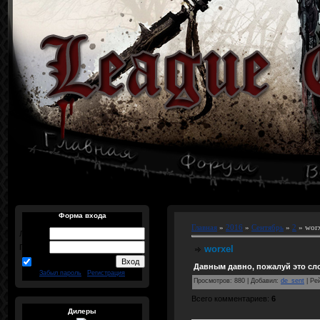
Форма входа
Главная
»
2016
»
Сентябрь
»
2
» worx
Логин:
Пароль:
worxel
запомнить
Давным давно, пожалуй это сло
Забыл пароль
|
Регистрация
Просмотров
:
880
|
Добавил
:
de_sent
|
Ре
Всего комментариев
:
6
Дилеры