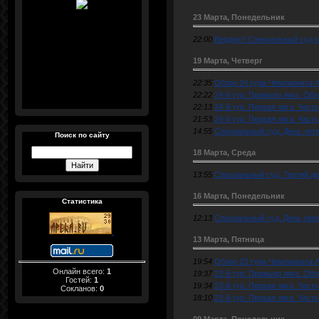
23 Марта, Понедельник
22:00
Вердикт! Специальный суд 
19 Марта, Четверг
22:35
Обзор 24 тура Чемпионата 
22:22
24-й тур. Премьер лига. Обз
22:13
24-й тур. Первая лига. Часть
21:53
24-й тур. Первая лига. Часть
14:55
Специальный суд. День чет
Поиск по сайту
18 Марта, Среда
13:55
Специальный суд. Третий де
16 Марта, Понедельник
Статистика
12:13
Специальный суд. День пер
13 Марта, Пятница
19:54
Обзор 23 тура Чемпионата 
Онлайн всего:
1
19:37
23-й тур. Премьер лига. Обз
Гостей:
1
19:34
23-й тур. Первая лига. Часть
Сокланов:
0
18:10
23-й тур. Первая лига. Часть
09 Марта, Понедельник