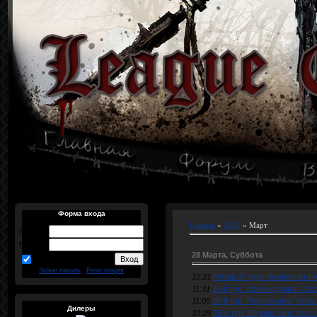
Форма входа
Главная
»
2020
»
Март
Логин:
Пароль:
28 Марта, Суббота
запомнить
Забыл пароль
|
Регистрация
12:21
Обзор 25 тура Чемпионата 
11:31
25-й тур. Премьер лига. Обз
11:05
25-й тур. Первая лига. Часть
Дилеры
10:29
25-й тур. Первая лига. Часть