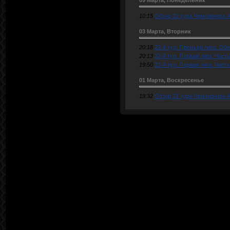
10:15
Обзор 22 тура Чемпионата 
03 Марта, Вторник
20:18
22-й тур. Премьер лига. Обз
20:13
22-й тур. Первая лига. Часть
19:50
22-й тур. Первая лига. Часть
01 Марта, Воскресенье
19:32
Обзор 21 тура Чемпионата 