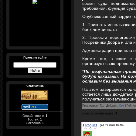
время суда поднималос
требования, функция суда
Опубликованный вердикт со
1. Признать использован
боях чемпионата.
2. Провести переигровк
Посредники Добра и Зла и 
Администрация приняла ве
Поиск по сайту
Кроме того, в связи с 
организует свою проверку
"
По результатам прове
будут наказаны. На по
оставим без внимания н
Статистика
На этом завершается одн
остается лишь дождаться 
получаться захватывающи
Просмотров
:
711
|
Добавил
:
Cox
|
Рейтин
Всего комментариев
:
1
Онлайн всего:
1
Гостей:
1
Сокланов:
0
1
Ragu11
(24.03.2020 10:48)
0