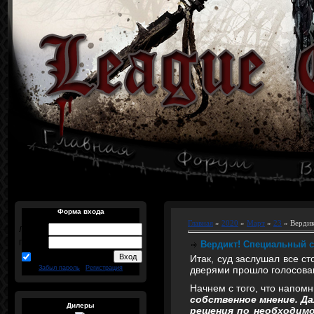
Форма входа
Главная
»
2020
»
Март
»
23
» Вердик
Логин:
Пароль:
Вердикт! Специальный 
запомнить
Итак, суд заслушал все с
дверями прошло голосован
Забыл пароль
|
Регистрация
Начнем с того, что напомн
собственное мнение. Да
Дилеры
решения по необходимо