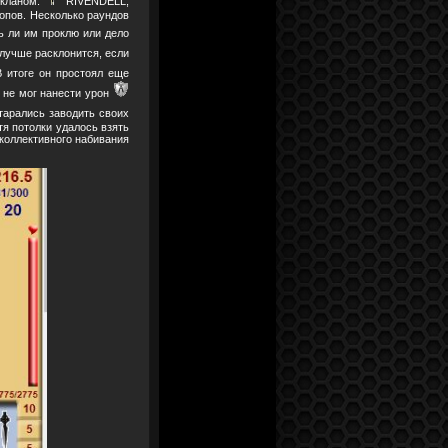
 кланом.
RIVENDELL,
топов. Несколько раундов
ь ли им проклю или дело
учше расклонится, если
В итоге он простоял еще
 не мог нанести урон
тарались заводить своих
тя потолки удалось взять
 коллективного набивания