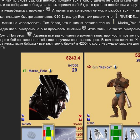
Атлантис снова удалось немного покормиться в бою с далеко не самым сильным
ть и не собирался побеждать, все же привел на бой где-то треть от своей явки и пару 
ла неразбериха с проклей -
Атланты и их соперники не могли разобраться, читат
жет слишком быстро закончится. К 10-11 раунду Все таки решили, что
RIVENDELL л
у магию не использовать. Тем более, что в живых остался только
Marko_Polo. 
рядка часа, ожидаемо не был пробиваем многими
Атлантами, но так же ожидаемо
Сэм_. При этом,
Атланты все равно имели огромный запас прочности, поэтому с
йцов в бой постепенно, чтобы все получили опыт равномерно. Вышло все неплохо. Хо
шь нескольким бойцам - все таки танк с броней в 4200 по кругу не лучшая мишень для
ыта.