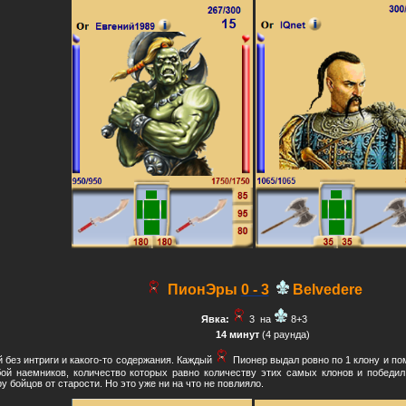
ПионЭры
0 - 3
Belvedere
Явка:
3
на
8+3
14 минут
(4 раунда)
й без интриги и какого-то содержания. Каждый
Пионер выдал ровно по 1 клону и по
бой наемников, количество которых равно количеству этих самых клонов и победи
у бойцов от старости. Но это уже ни на что не повлияло.