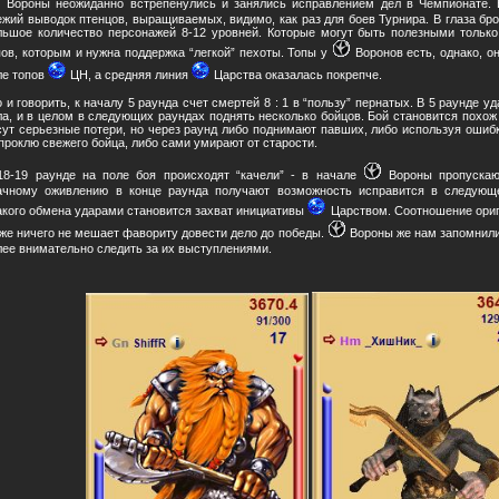
Вороны неожиданно встрепенулись и занялись исправлением дел в Чемпионате.
ежий выводок птенцов, выращиваемых, видимо, как раз для боев Турнира. В глаза бр
льшое количество персонажей 8-12 уровней. Которые могут быть полезными только
пов, которым и нужна поддержка “легкой” пехоты. Топы у
Воронов есть, однако, о
ле топов
ЦН, а средняя линия
Царства оказалась покрепче.
о и говорить, к началу 5 раунда счет смертей 8 : 1 в “пользу” пернатых. В 5 раунде у
ла, и в целом в следующих раундах поднять несколько бойцов. Бой становится похож 
сут серьезные потери, но через раунд либо поднимают павших, либо используя ошиб
 проклю свежего бойца, либо сами умирают от старости.
18-19 раунде на поле боя происходят “качели” - в начале
Вороны пропускаю
ачному оживлению в конце раунда получают возможность исправится в следующ
акого обмена ударами становится захват инициативы
Царством. Соотношение ориги
уже ничего не мешает фавориту довести дело до победы.
Вороны же нам запомнил
лее внимательно следить за их выступлениями.