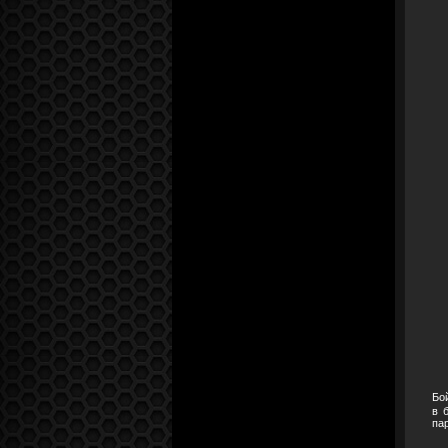
Бо
в 
пар