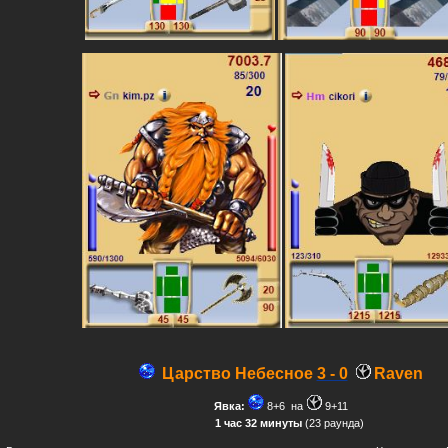
Царство Небесное
3 - 0
Raven
Явка:
8+6
на
9+11
1 час 32 минуты
(23 раунда)