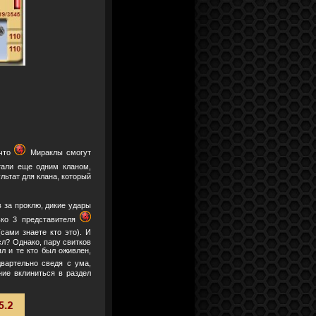
 что
Мираклы смогут
тали еще одним кланом,
льтат для клана, который
 за проклю, дикие удары
лько 3 представителя
сами знаете кто это). И
сл? Однако, пару свитков
ял и те кто был оживлен,
двартельно сведя с ума,
ние вклиниться в раздел