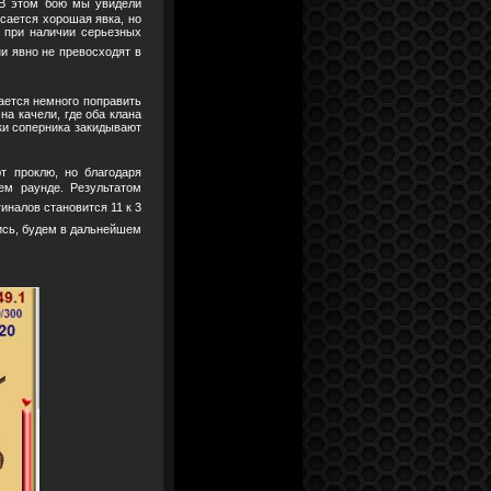
 В этом бою мы увидели
осается хорошая явка, но
 при наличии серьезных
ни явно не превосходят в
дается немного поправить
на качели, где оба клана
ки соперника закидывают
т проклю, но благодаря
ем раунде. Результатом
налов становится 11 к 3
ись, будем в дальнейшем