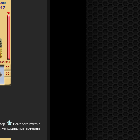
мер.
Belvedere пустил
л, умудрившись потерять