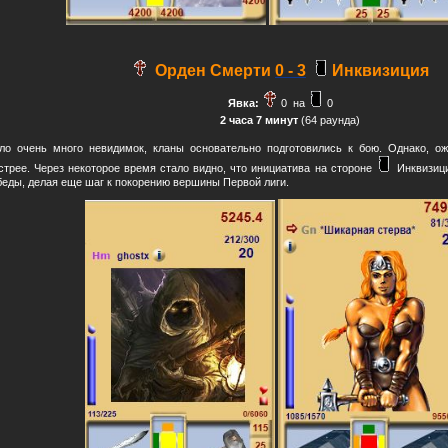
Орден Смерти
0 - 3
Инквизиция
Явка:
0
на
0
2 часа 7 минут
(64 раунда)
ло очень много невидимок, кланы основательно подготовились к бою. Однако, о
стрее. Через некоторое время стало видно, что инициатива на стороне
Инквизици
беды, делая еще шаг к покорению вершины Первой лиги.