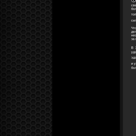
св
бо
то
си
Чт
де
не
за
В 
уд
эд
и 
бо