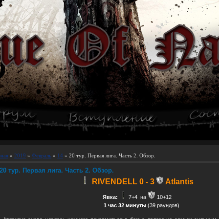
вная
»
2019
»
Февраль
»
14
» 20 тур. Первая лига. Часть 2. Обзор.
20 тур. Первая лига. Часть 2. Обзор.
RIVENDELL
0 - 3
Atlantis
Явка:
7+4
на
10+12
1 час 32 минуты
(39 раундов)