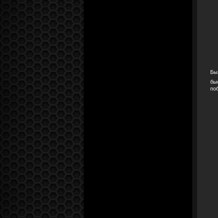
Бы
бы
по