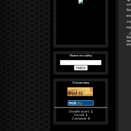
хо
бы
мо
эт
по
_
бо
ли
оп
Поиск по сайту
Статистика
Онлайн всего:
1
Гостей:
1
Сокланов:
0