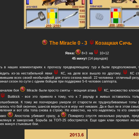
The Miracle
0 - 3
Козацкая Сичь
Явка:
8+3
на
10+12
45 минут
(14 раундов)
ть в наших комментариях к прогнозу предваряющему тур и были предположения,
бедить из-за нестабильной явки
КС, на деле все вышло по другому.
КС с
ивившим всех своей необычайной для этого сезона явкой. 22 человека - отличный резу
чинал сезон по сути с одним бойцом при поддержке 5-6 человек саппорта.
началом боя
Miracle были просто смяты - мощная атака
КС, множество клонов
т
Buttkick - все это привело к тому, что к 7 раунду в живых оставалось то
олшебников. К тому же поочередно умерли от старости их трудноубиваемые топы (
залось что бой окончен, шансов вернуться в игру нет никаких. Да и был ли в этом смы
ивления и вот оба топа снова в строю. Не известно, на что надеялись те кто оживл
нако
Апостола убивают сразу, а
Пожарюгу спустя несколько раундов, пре
оклянув и заморозив. Борьба за ТОП-25 обостряется. Еще один клан проявил жела
чек минуя стыковые бои.