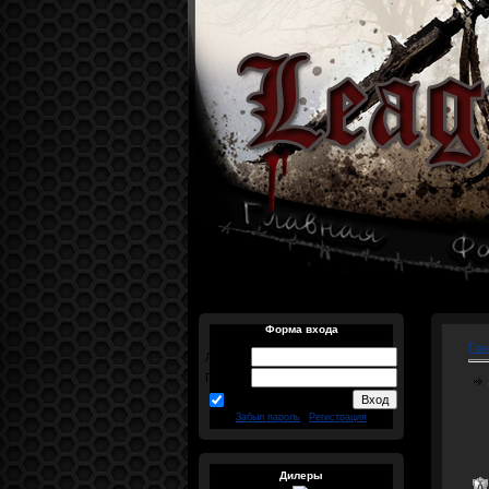
Форма входа
Гла
Логин:
Пароль:
запомнить
Забыл пароль
|
Регистрация
Дилеры