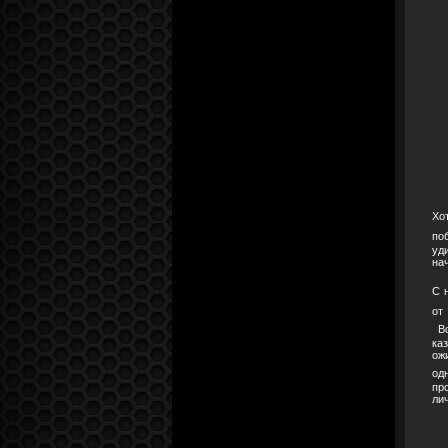
Хо
по
уд
на
С 
о
В
ка
ож
од
пр
ли