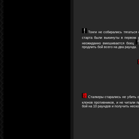
Тонги не собирались тягаться 
старта были выкинуты в первом 
неожиданно вмешивается боец
продлить бой всего на два раунда.
Сталкеры старались не убить 
клонов противников, и не читали 
бой на 10 раундов и получить неско