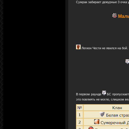
Сумрак забирает дежурные 3 очка у
Маль
Легион Чести не явился на бой.
В первом раунде
БС пропускает 
это повлиять не могло, слишком ве