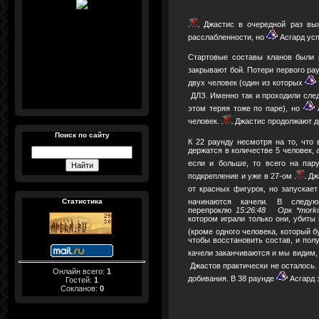
Джастис в очередной раз выж
расслабленности, но
Асгард усп
Стартовые составы кланов были
закрывают бой. Потери первого ра
двух человек (один из которых
ДЛЗ. Именно так и проходили сле
этом теряя тоже по паре), но
А
человек.
Джастис продолжают де
Поиск по сайту
К 22 раунду несмотря на то, что
держатся в количестве 5 человек, 
если и больше, то всего на пар
подкрепление и уже в 27-ом
Джа
от красных фигурок, но запускае
начинаются качели. В след
Статистика
перепроклю
15:26:48 Орк *mork
котором играли только они, убиты
(кроме одного человека, который б
чтобы восстановить состав, и полу
качели заканчиваются и мы видим,
Джастов практически не осталось
Онлайн всего:
1
добивания. В 38 раунде
Асгард 
Гостей:
1
Сокланов:
0