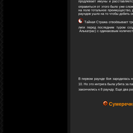
продлевает имуны и расставляет
оправиться от этого было уже сло
на поле тотальное преимущество, 
раундов ушло на то чтобы добить 
Тайная Стража отвоёвывает три
лиги перед последним туром соз
Алькатрас) с одинаковым количест
В первом раунде боя зародилась н
10. Но это интрига была убита за п
закончились к 8 раунду. Еще два р
Сумеречн