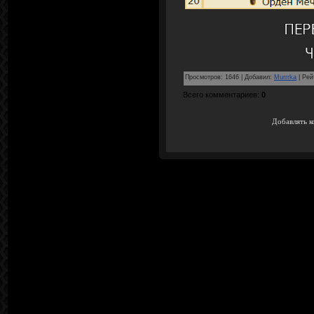
Просмотров
:
1646
|
Добавил
:
Murrrka
|
Рей
Всего комментариев
:
0
Добавлять к