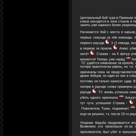
Центральный бой тура в Премьер л
клана находятся в зоне стыков и т
занять уже намного более уверенн
Начинается бой с места в карьер
первых секунда за обе команды. 
первого раунда
3 (2 невида, во
в первом за проклю
Алекс убив
несёт
Стража - на 5 фигур у
меняется! Теперь уже черёд
Ал
ТС удаётся оживление за проклю, 
потери практически равны, но т.к
оригиналы пока не представляет
двоих бойцов, но один из них в сл
поэтому он только наносит удар.
патери в раунде снова примерно 
раунде
ТС вновь успешно ожив
убить одного оригинала
Алькат
тут чуть успешнее Стража -
Повелитель Тьмы. поднимает
еще не решено, т.к. после 15-го р
Упорная борьба продолжается вп
Возможно это произошло из-за 
проклинатель был убит в прошлом