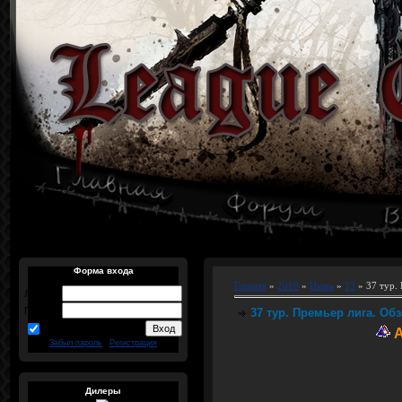
Форма входа
Главная
»
2019
»
Июнь
»
13
» 37 тур. 
Логин:
Пароль:
37 тур. Премьер лига. Обз
запомнить
А
Забыл пароль
|
Регистрация
Дилеры