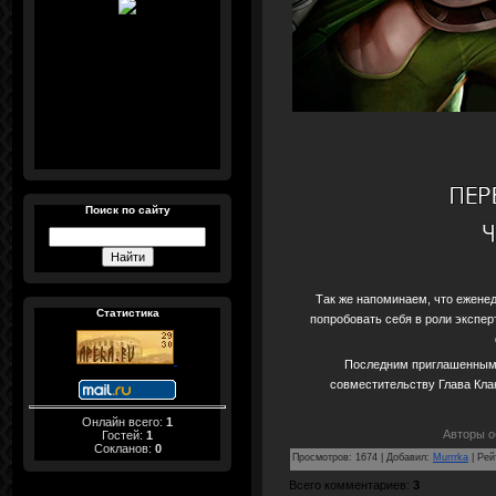
Поиск по сайту
Так же напоминаем, что еженед
Статистика
попробовать себя в роли экспе
Последним приглашенным 
совместительству Глава Кл
Онлайн всего:
1
Авторы об
Гостей:
1
Сокланов:
0
Просмотров
:
1674
|
Добавил
:
Murrrka
|
Рей
Всего комментариев
:
3