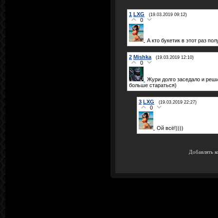
1
LXG
(19.03.2019 09:12)
0
А кто букетик в этот раз пол
2
Mishka
(19.03.2019 12:10)
0
Жури долго заседало и реши
больше стараться)
3
LXG
(19.03.2019 22:27)
0
Ой всё!))))
Добавлять к