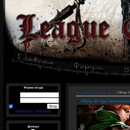
Форма входа
Главная
»
2019
»
Март
»
17
» Обзор 2
Логин:
Пароль:
Обзор 24 тура Чемпионат
запомнить
Забыл пароль
|
Регистрация
Дилеры