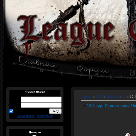
Форма входа
Главная
»
2019
»
Декабрь
»
28
» 12-й
Логин:
Пароль:
12-й тур. Первая лига. Ч
запомнить
Забыл пароль
|
Регистрация
Дилеры