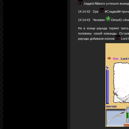
Jagged Alliance успешно выки
14:14:43 Орк
#Сладкий# прочи
14:14:43 Человек
Dima42 сбеж
Но в конце раунда теряют трет
половину своей команды. Оста
раунды добивали клонов
Lord 