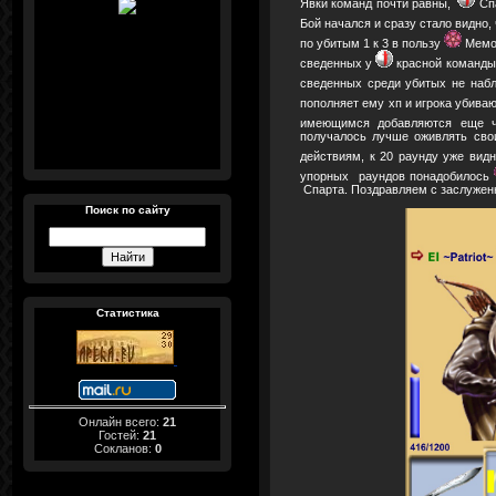
Явки команд почти равны,
Спа
Бой начался и сразу стало видно,
по убитым 1 к 3 в пользу
Мемор
сведенных у
красной команды
сведенных среди убитых не наб
пополняет ему хп и игрока убива
имеющимся добавляются еще че
получалось лучше оживлять свои
действиям, к 20 раунду уже ви
упорных раундов понадобилось
Спарта. Поздравляем с заслуженн
Поиск по сайту
Статистика
Онлайн всего:
21
Гостей:
21
Сокланов:
0