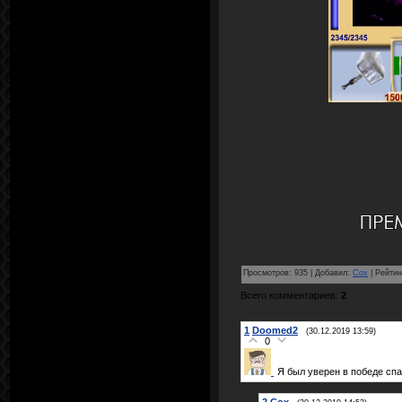
Просмотров
:
935
|
Добавил
:
Cox
|
Рейтин
Всего комментариев
:
2
1
Doomed2
(30.12.2019 13:59)
0
Я был уверен в победе сп
2
Cox