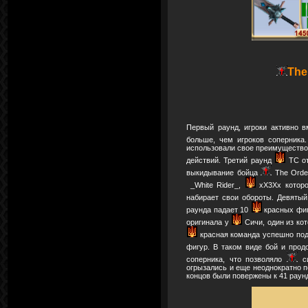
The
Первый раунд, игроки активно
больше, чем игроков соперника
использовали свое преимущество 
действий. Третий раунд
ТС от
выкидывание бойца
The Order
_White Rider_,
xX3Xx которо
набирает свои обороты. Девяты
раунда падает 10
красных фиг
оригинала у
Сичи, один из кот
красная команда успешно подн
фигур. В таком виде бой и про
соперника, что позволяло
си
огрызались и еще неоднократно п
концов были повержены к 41 раунд