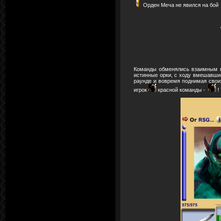
Орден Меча не явился на бой
Команды обменялись взаимным в
истинные орки, с ходу вмешавшис
раунде и вовремя поднимая своих
игрок
красной команды -
!