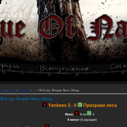
вная
»
2020
»
Февраль
»
4
» 18-й тур. Вторая Лига. Обзор
18-й тур. Вторая Лига. Обзор
Yankees
3 - 0
Призраки леса
Явка:
6 на
4
8 минут
(6 раундов)