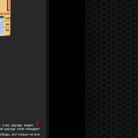
о 1-му раунду видно
ом раунде поле покидает
обеды, вот только не все