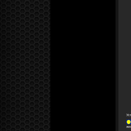
Ус
же