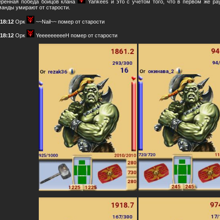
еренная победа бойцов клана
Yankees и это с учетом того, что в первом же ра
манды умирают от старости.
:18:12
Орк
~~Nail~~ помер от старости
:18:12
Орк
YeeeeeeeeeH помер от старости