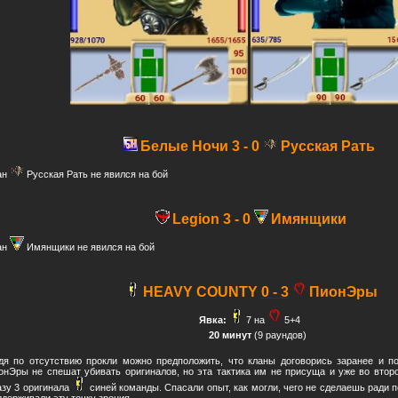
Белые Ночи 3
- 0
Русская Рать
ан
Русская Рать не явился на бой
Legion 3
- 0
Имянщики
ан
Имянщики не явился на бой
HEAVY COUNTY
0 - 3
ПионЭры
Явка:
7 на
5+4
20 минут
(9 раундов)
дя по отсутствию прокли можно предположить, что кланы договорись заранее и п
онЭры не спешат убивать оригиналов, но эта тактика им не присуща и уже во втор
азу 3 оригинала
синей команды. Спасали опыт, как могли, чего не сделаешь ради п
ддерживали эту точку зрения.