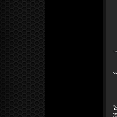
Кл
Кл
Су
Пи
ср
по