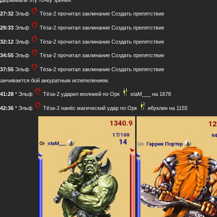
:27:32
Эльф
Тёза-2 прочитал заклинание Создать препятствие
:29:33
Эльф
Тёза-2 прочитал заклинание Создать препятствие
:32:12
Эльф
Тёза-2 прочитал заклинание Создать препятствие
:34:55
Эльф
Тёза-2 прочитал заклинание Создать препятствие
:37:55
Эльф
Тёза-2 прочитал заклинание Создать препятствие
канчивается бой аккуратным испепелением.
:41:28
* Эльф
Тёза-2 ударил молнией по Орк
staM___ на 1678
:42:36
* Эльф
Тёза-2 нанёс магический удар по Орк
ибуклин на 1155