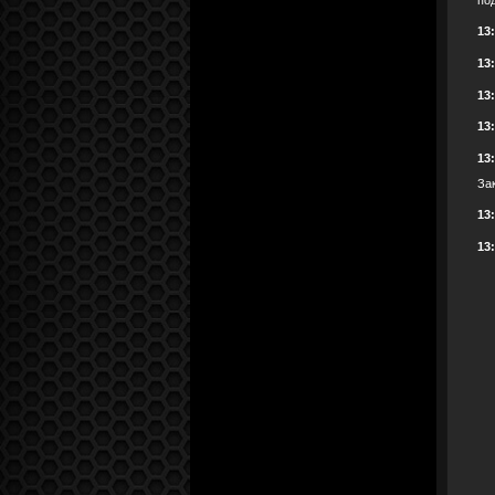
13
13
13
13
13
За
13
13