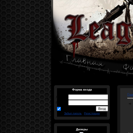
Форма входа
Гла
Логин:
Пароль:
запомнить
Забыл пароль
|
Регистрация
Дилеры