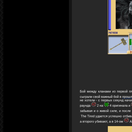
Бой между кланами из первой п
сыграли свой важный бой в
прошл
не хотели - с первых секунд нач
раунда
2 на
4 оригинала и
забывая и о живой силе, и после
The Tired удается успешно отбив
а второго убивают, а в 14-ом
A