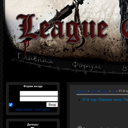
Форма входа
Главная
»
2020
»
Июнь
»
21
» 37-й т
Логин:
Пароль:
37-й тур. Первая лига. Ч
запомнить
Забыл пароль
|
Регистрация
Дилеры