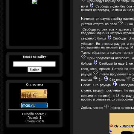
Орки ведут борьбу за “верхние
но и
Свобода видно без боя о
бывает не всегда), но явка их не 
Начинается раунд с влёта наемн
учетом старта на поле
21 н
Свобода готовиться к долгому 
сведений, одно из которых отража
сведено 3 бойца
Свободы. В к
убивают. Во втором раунде игр
опоздавший на первый раунд. И 
Таким образом на начало третье
Поиск по сайту
Орки продолжают атаковать, а
бойцов
Свободы (а еще 2 как 
клон, клич, прокля. Потери по и
раунде
Inferno продолжает мо
раунда
2 -
0 (и вновь
О
Статистика
После 7-го раунда
Свободовц
клонит, второй проклинает. Но в
серыми и синими), в 13-ом рау
проклю и оказывается заморожен н
Добить клонов
Inferno не сост
Онлайн всего:
1
Гостей:
1
Сокланов:
0