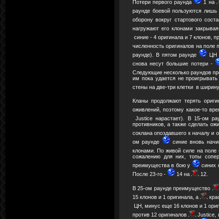
Потери первого раунда
1 на
раунде боевой пользуются лиш
оборону вокруг стартового сост
нагружают его клонами закрывая
синие - 4 оригинала и 7 клонов, п
численность оригиналов на поле 
раунде). В пятом раунде
ЦН д
снова несут большие потери -
Следующие несколько раундов про
им пока удается не проигрывать
стены на две-три клетки в ширину
Кланы продолжают терять ориг
оживлений, поэтому какое-то вр
Justice нарастает). В 15-ом р
противников, а также сделать ож
соклана опоздавшего к началу и 
ом раунде
синие вновь начи
клонами. По живой силе на поле
сожалению для них, топы сопер
преимущества в бою у
синих 
После 23-го -
14 на
12.
В 25-ом раунде преимущество
15 клонов и 1 оригинала, а
крас
ЦН, минус еще 16 клонов и 1 ори
против 12 оригиналов
Justice,