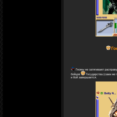
Го
Гномы не затягивают расправу 
бойцов
Государства (сами же 
и бой завершается.